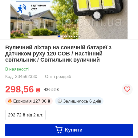
Вуличний ліхтар на сонячній батареї з
датчиком руху 120 COB / Настінний
світильник / Світильник вуличний
В наявності
Код: 234562330
Опт і роздріб
298,56
₴
426,52 ₴
Економія
127.96 ₴
Залишилось
6 днів
292,72 ₴
від 2 шт.
Купити