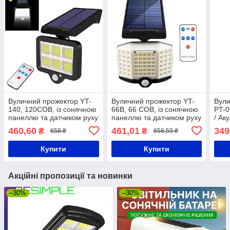
Вуличний прожектор YT-
Вуличний прожектор YT-
Вули
140, 120COB, із сонячною
66B, 66 COB, із сонячною
PT-0
панеллю та датчиком руху
панеллю та датчиком руху
/ Ак
+ Пульт / Світильник-
+ Пульт / Світильник-
світ
460,60
461,01
349
₴
₴
658 ₴
658,59 ₴
ліхтар на стовп
ліхтар на стовп
бата
Купити
Купити
Акційні пропозиції та новинки
–30%
–30%