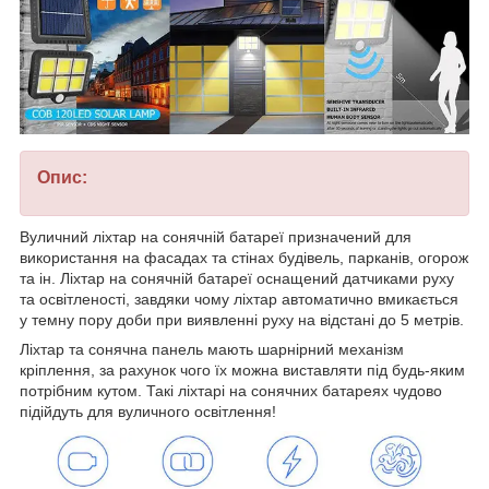
Опис:
Вуличний ліхтар на сонячній батареї призначений для
використання на фасадах та стінах будівель, парканів, огорож
та ін. Ліхтар на сонячній батареї оснащений датчиками руху
та освітленості, завдяки чому ліхтар автоматично вмикається
у темну пору доби при виявленні руху на відстані до 5 метрів.
Ліхтар та сонячна панель мають шарнірний механізм
кріплення, за рахунок чого їх можна виставляти під будь-яким
потрібним кутом. Такі ліхтарі на сонячних батареях чудово
підійдуть для вуличного освітлення!