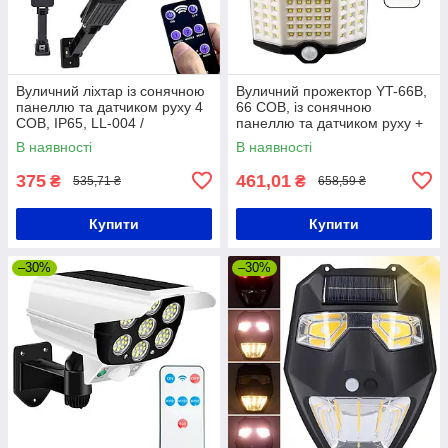
Вуличний ліхтар із сонячною
Вуличний прожектор YT-66B,
панеллю та датчиком руху 4
66 COB, із сонячною
COB, IP65, LL-004 /
панеллю та датчиком руху +
Світлодіодний прожектор на
Пульт / Світильник-ліхтар на
В наявності
В наявності
стовп
стовп
375
461,01
₴
₴
535,71 ₴
658,59 ₴
Купити
Купити
–30%
–30%