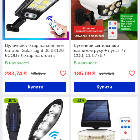
Вуличний ліхтар на сонячній
Вуличний світильник з
батареї Solar Light BL BK120-
датчиком руху + пульт, 77
6COB / Ліхтар на стовп з
COB, CL 877B /
пультом ДУ
Світлодіодний ліхтар / Ліхтар
В наявності
В наявності
у вигляді камери
283,74
185,09
₴
₴
405,35 ₴
264,41 ₴
Купити
Купити
–30%
–30%