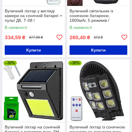
Вуличний ліхтар у вигляді
Вуличний світильник із
камери на сонячній батареї +
сонячною батареєю,
пульт ДК, Т-08 /
1800мАг, 5 режимів /
Водонепроникний LED
Настінний ліхтар на вулицю /
В наявності
В наявності
світильник
Вуличний ліхтар
334,59
260,40
₴
₴
477,99 ₴
372 ₴
Купити
Купити
–30%
–30%
Вуличний ліхтар на сонячній
Вуличний ліхтар із сонячною
батареї з датчиком руху, SH-
панеллю та датчиком руху,