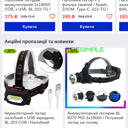
акумуляторний 2x18650,
фільтри (жовтий / білий),
акум
COB, з USB, BL 203-TG /
ZOOM, Type-C, 622-TG /
BAIL
Ліхтар на голову / Ліхтарик
Акумуляторний ліхтарик
Світ
375
395
185
₴
₴
535,71 ₴
564,29 ₴
на лоб
на голову / Ліхтар на лоб
голо
Купити
Купити
Акційні пропозиції та новинки
–30%
–30%
Акумуляторний ліхтар
Аккумуляторний ліхтарик BL
налобний з USB-зарядкою,
8070 P50 3x18650 / Потужний
BL 203 COB / Налобний
ліхтар на голову
ліхтарик на голову з