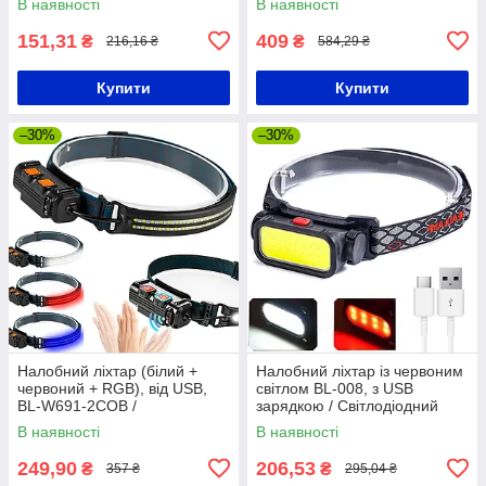
В наявності
В наявності
акумулятором
151,31
409
₴
₴
216,16 ₴
584,29 ₴
Купити
Купити
–30%
–30%
Налобний ліхтар (білий +
Налобний ліхтар із червоним
червоний + RGB), від USB,
світлом BL-008, з USB
BL-W691-2COB /
зарядкою / Світлодіодний
Акумуляторний ліхтарик-
акумуляторний ліхтарик на
В наявності
В наявності
смужка на голову
голову
249,90
206,53
₴
₴
357 ₴
295,04 ₴