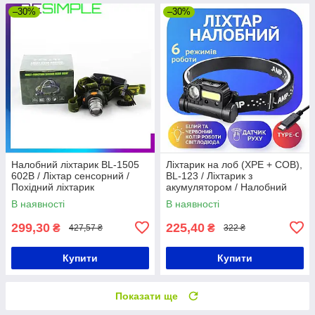
–30%
–30%
Налобний ліхтарик BL-1505
Ліхтарик на лоб (XPE + COB),
602B / Ліхтар сенсорний /
BL-123 / Ліхтарик з
Похідний ліхтарик
акумулятором / Налобний
ліхтар з датчиком руху /
В наявності
В наявності
Світлодіодний ліхтарик на
голову
299,30
225,40
₴
₴
427,57 ₴
322 ₴
Купити
Купити
Показати ще