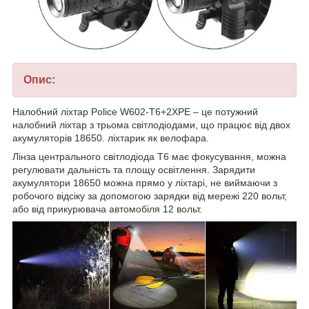
Опис:
Налобний ліхтар Police W602-T6+2XPE – це потужний
налобний ліхтар з трьома світлодіодами, що працює від двох
акумуляторів 18650. ліхтарик як велофара.
Лінза центрального світлодіода Т6 має фокусування, можна
регулювати дальність та площу освітлення. Зарядити
акумулятори 18650 можна прямо у ліхтарі, не виймаючи з
робочого відсіку за допомогою зарядки від мережі 220 вольт,
або від прикурювача автомобіля 12 вольт.