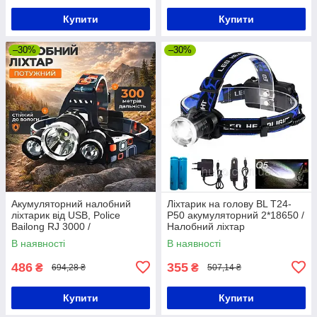
Купити
Купити
–30%
–30%
Акумуляторний налобний
Ліхтарик на голову BL T24-
ліхтарик від USB, Police
P50 акумуляторний 2*18650 /
Bailong RJ 3000 /
Налобний ліхтар
Світлодіодний ліхтар
В наявності
В наявності
налобний / Ліхтарик на лоб
486
355
₴
₴
694,28 ₴
507,14 ₴
Купити
Купити