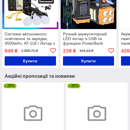
Система автономного
Ручний акумуляторний
Акум
освітлення та зарядки,
LED ліхтар із USB та
ламп
4500мАч, AT-118 / Ліхтар з
функцією PowerBank
пане
повербанком на сонячній
Hurry Bolt HB-2678 / Ліхтар
2400
949
239
428
₴
₴
1 355,71 ₴
341,43 ₴
панелі
на сонячній батареї
Соня
Купити
Купити
Акційні пропозиції та новинки
–30%
–30%