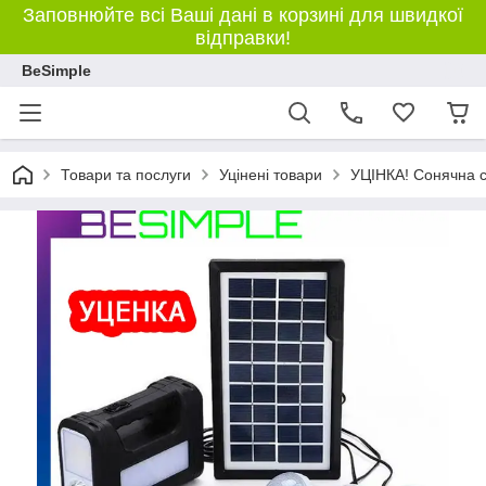
Заповнюйте всі Ваші дані в корзині для швидкої
відправки!
BeSimple
Товари та послуги
Уцінені товари
УЦІНКА! Сонячна с