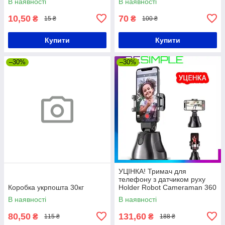
В наявності
В наявності
10,50
70
₴
₴
15 ₴
100 ₴
Купити
Купити
–30%
–30%
УЦІНКА! Тримач для
телефону з датчиком руху
Коробка укрпошта 30кг
Holder Robot Cameraman 360
/ Поворотний штатив для
В наявності
В наявності
смартфона
80,50
131,60
₴
₴
115 ₴
188 ₴