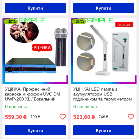
Купити
Купити
–30%
–30%
УЦІНКА! Професійний
УЦІНКА! LED лампа з
караоке мікрофон UVC DM
акумулятором USB,
UWP-200 XL / Вокальний
годинником та термометром
мікрофон / Радіосистема для
TGX-7001 / Настільна лампа
В наявності
В наявності
караоке
світлодіодна
559,30
523,60
₴
₴
799 ₴
748 ₴
Купити
Купити