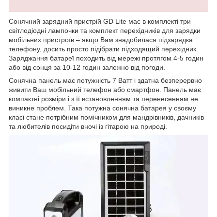
Сонячний зарядний пристрій GD Lite має в комплекті три
світлодіодні лампочки та комплект перехідників для зарядки
мобільних пристроїв – якщо Вам знадобилася підзарядка
телефону, досить просто підібрати підходящий перехідник.
Заряджання батареї походить від мережі протягом 4-5 годин
або від сонця за 10-12 годин залежно від погоди.
Сонячна панель має потужність 7 Ватт і здатна безперервно
живити Ваш мобільний телефон або смартфон. Панель має
компактні розміри і з її встановленням та перенесенням не
виникне проблем. Така потужна сонячна батарея у своєму
класі стане потрібним помічником для мандрівників, дачників
та любителів посидіти вночі із гітарою на природі.