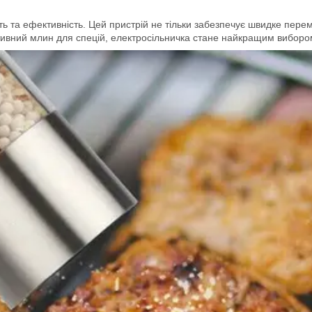
сть та ефективність. Цей пристрій не тільки забезпечує швидке пер
ивний млин для спецій, електросільничка стане найкращим виборо