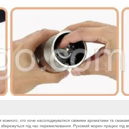
я кожного, хто хоче насолоджуватися свіжими ароматами та смаками
ій збережуться під час перемелювання. Рухомий жорен працює під в