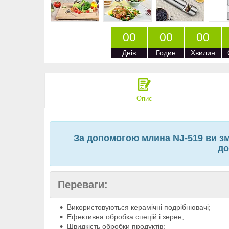
0
0
0
0
0
0
Днів
Годин
Хвилин
Опис
За допомогою млина NJ-519 ви змо
до
Переваги:
Використовуються керамічні подрібнювачі;
Ефективна обробка спецій і зерен;
Швидкість обробки продуктів;