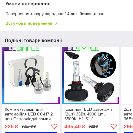
Умови повернення
Повернення товару впродовж 14 днів безкоштовно
Всі умови повернення
Подібні товари компанії
Комплект ламп для
Комплект LED автоламп
2шт 
автомобіля LED C6-H7 2
(2шт) 36Вт, 4000 Lm,
авто
шт / Світлодіодні лампи
6500К, H1 S1 /
36Вт
для авто / Автолампи
Світлодіодні лампи
S2, 
225
435,40
295
₴
₴
321,43 ₴
622 ₴
ближнього та дальнього
Світ
світла фар
авто