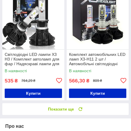
Світлодіодні LED лампи X3
Комплект автомобільних LED
H3 / Комплект автоламп для
ламп X3-H11 2 шт /
фар / Надяскраві лампи для
Автомобільні світлодіодні
автомобіля
лампи
В наявності
В наявності
535
566,30
₴
₴
764,29 ₴
809 ₴
Купити
Купити
Показати ще
Про нас