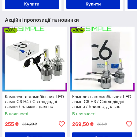
Купити
Купити
Акційні пропозиції та новинки
–30%
–30%
Комплект автомобільних LED
Комплект автомобільних LED
ламп C6 H4 / Світлодіодні
ламп C6 H3 / Світлодіодні
лампи / Ближнє, дальнє
лампи / Ближнє, дальнє
світло
світло
В наявності
В наявності
255
269,50
₴
₴
364,29 ₴
385 ₴