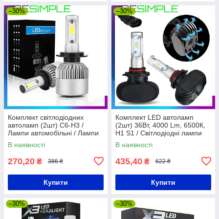
–30%
–30%
Комплект світлодіодних
Комплект LED автоламп
автоламп (2шт) C6-H3 /
(2шт) 36Вт, 4000 Lm, 6500К,
Лампи автомобільні / Лампи
H1 S1 / Світлодіодні лампи
для фар автомобіля
ближнього та дальнього
В наявності
В наявності
світла фар
270,20
435,40
₴
₴
386 ₴
622 ₴
Купити
Купити
–30%
–30%