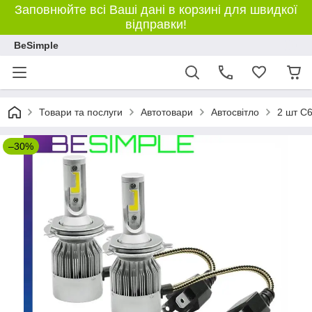
Заповнюйте всі Ваші дані в корзині для швидкої
відправки!
BeSimple
Товари та послуги
Автотовари
Автосвітло
2 шт C6
–30%