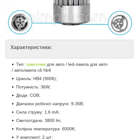
Характеристики:
Тип:
лампочки
для авто / led-лампа для авто
/ автолампа c6 hb4
Цоколь: HB4 (9006);
Потужність: 36W;
Діоди: COB;
Діапазон робочої напруги: 9-36В;
Сила струму: 1,6 mA;
Светоотдача: 3800 lm;
Колірна температура: 6000K;
У комплекті: 2 шт.;