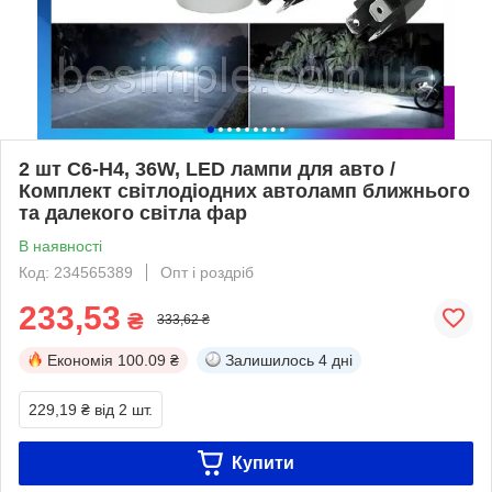
2 шт C6-H4, 36W, LED лампи для авто /
Комплект світлодіодних автоламп ближнього
та далекого світла фар
В наявності
Код: 234565389
Опт і роздріб
233,53
₴
333,62 ₴
Економія
100.09 ₴
Залишилось
4 дні
229,19 ₴
від 2 шт.
Купити