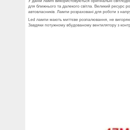
У даній лампі використовуються оригінальні світлод
для ближнього та далекого світла. Великий ресурс р
автовласників. Лампи розраховані для роботи з напруг
Led лампи мають миттєве розпалювання, не вигоряють
Завдяки потужному вбудованому вентилятору з конт