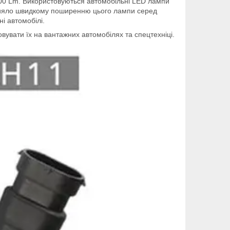
3800 Lm. Використовуються автомобільні LED лампи
 сприяло швидкому поширенню цього лампи серед
ні автомобілі.
увати їх на вантажних автомобілях та спецтехніці.