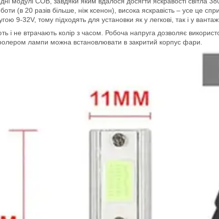
іодні модулі COB, завдяки яким вдалося досягти яскравості світла 
оботи (в 20 разів більше, ніж ксенон), висока яскравість – усе це
ою 9-32V, тому підходять для установки як у легкові, так і у вантаж
 і не втрачають колір з часом. Робоча напруга дозволяє використов
ролером лампи можна встановлювати в закритий корпус фари.