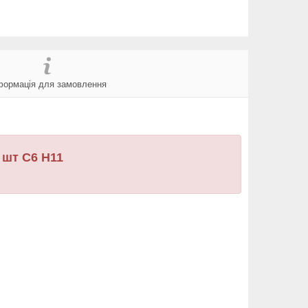
формація для замовлення
 шт C6 H11