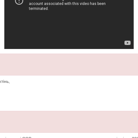
тінь,