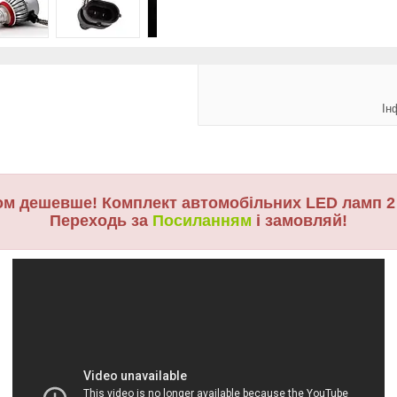
Ін
м дешевше! Комплект автомобільних LED ламп 2
Переходь за
Посиланням
і замовляй!