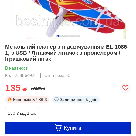
Метальний планер з підсвічуванням EL-1086-
1, з USB / Літаючий літачок з пропелером /
Іграшковий літак
В наявності
Код: 234564928
Опт і роздріб
135
₴
192,86 ₴
Економія
57.86 ₴
Залишилось
5 днів
130 ₴
від 2 шт.
Купити