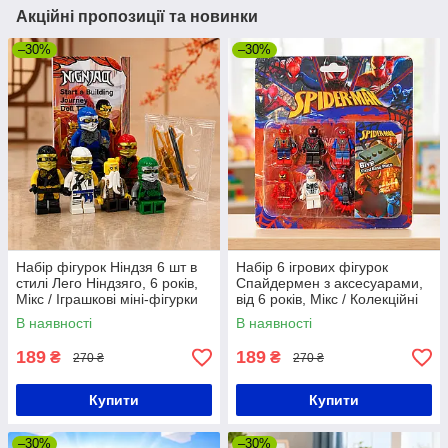
Акційні пропозиції та новинки
–30%
–30%
Набір фігурок Ніндзя 6 шт в
Набір 6 ігрових фігурок
стилі Лего Ніндзяго, 6 років,
Спайдермен з аксесуарами,
Мікс / Іграшкові міні-фігурки
від 6 років, Мікс / Колекційні
ніндзя / Набір фігурок ніндзя
фігурки супергероїв / Набір
В наявності
В наявності
для дитини
фігурок людина-павук
189
189
₴
₴
270 ₴
270 ₴
Купити
Купити
–30%
–30%