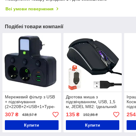
Всі умови повернення
Подібні товари компанії
Мережевий фільтр з USB
Дротова миша з
Ігра
+ підсвічування
підсвічуванням, USB, 1,5
Косм
(2×220В+2×USB+1×Type-
м, JEDEL M82: Ідеальний
підс
C) HG-275 Чорний
вибір для геймерів та
SPA
307
135
254
₴
₴
438,57 ₴
192,86 ₴
професіоналів. Стильний
дизайн, точний
Купити
Купити