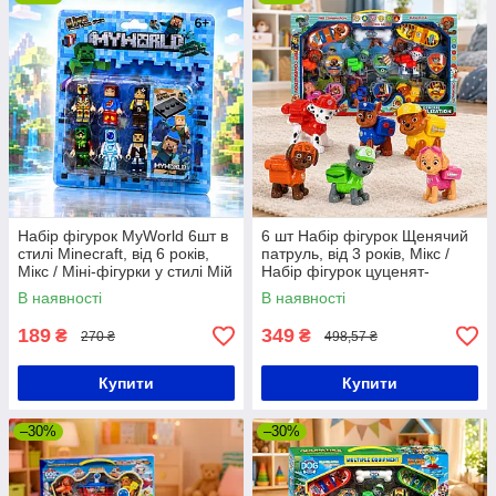
Набір фігурок MyWorld 6шт в
6 шт Набір фігурок Щенячий
стилі Minecraft, від 6 років,
патруль, від 3 років, Мікс /
Мікс / Міні-фігурки у стилі Мій
Набір фігурок цуценят-
світ для дитини / Набір
рятувальників / Ігровий набір
В наявності
В наявності
дитячих фігурок
цуценят-рятувальників
189
349
₴
₴
270 ₴
498,57 ₴
Купити
Купити
–30%
–30%