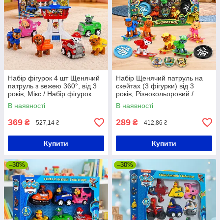
Набір фігурок 4 шт Щенячий
Набір Щенячий патруль на
патруль з вежею 360°, від 3
скейтах (3 фігурки) від 3
років, Мікс / Набір фігурок
років, Різнокольоровий /
цуценят-рятувальників /
Набір цуценят-рятувальників
В наявності
В наявності
Ігровий набір
на скейтах з аксесуарами
369
289
₴
₴
527,14 ₴
412,86 ₴
Купити
Купити
–30%
–30%