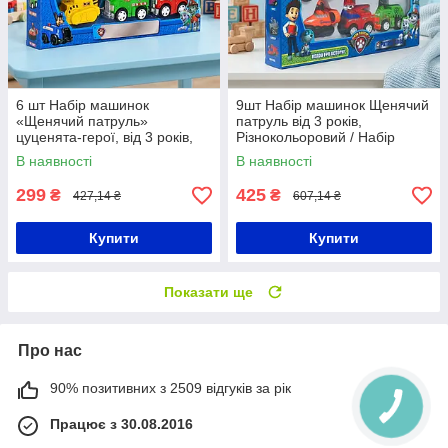
6 шт Набір машинок
9шт Набір машинок Щенячий
«Щенячий патруль»
патруль від 3 років,
цуценята-герої, від 3 років,
Різнокольоровий / Набір
Різнокольоровий / Ігровий
іграшкової техніки цуценят-
В наявності
В наявності
набір машинок цуценят-
рятувальників / Ігровий набір
рятувальників
299
425
₴
₴
427,14 ₴
607,14 ₴
Купити
Купити
Показати ще
Про нас
90% позитивних з 2509 відгуків за рік
Працює з 30.08.2016