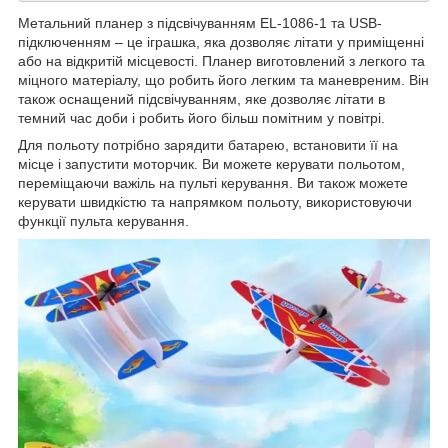
Метальний планер з підсвічуванням EL-1086-1 та USB-
підключенням – це іграшка, яка дозволяє літати у приміщенні
або на відкритій місцевості. Планер виготовлений з легкого та
міцного матеріалу, що робить його легким та маневреним. Він
також оснащений підсвічуванням, яке дозволяє літати в
темний час доби і робить його більш помітним у повітрі.
Для польоту потрібно зарядити батарею, встановити її на
місце і запустити моторчик. Ви можете керувати польотом,
переміщаючи важіль на пульті керування. Ви також можете
керувати швидкістю та напрямком польоту, використовуючи
функції пульта керування.