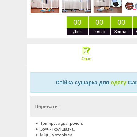
0
0
0
0
0
0
Днів
Годин
Хвилин
Опис
Стійка сушарка для
одягу
Gar
Переваги:
Три яруси для речей.
Зручні коліщатка.
Міцні матеріали.