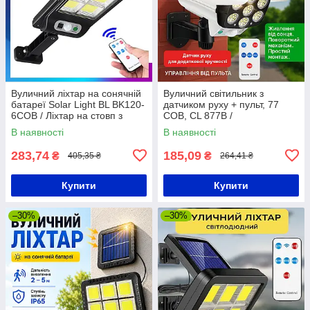
Вуличний ліхтар на сонячній
Вуличний світильник з
батареї Solar Light BL BK120-
датчиком руху + пульт, 77
6COB / Ліхтар на стовп з
COB, CL 877B /
пультом ДУ
Світлодіодний ліхтар / Ліхтар
В наявності
В наявності
у вигляді камери
283,74
185,09
₴
₴
405,35 ₴
264,41 ₴
Купити
Купити
–30%
–30%