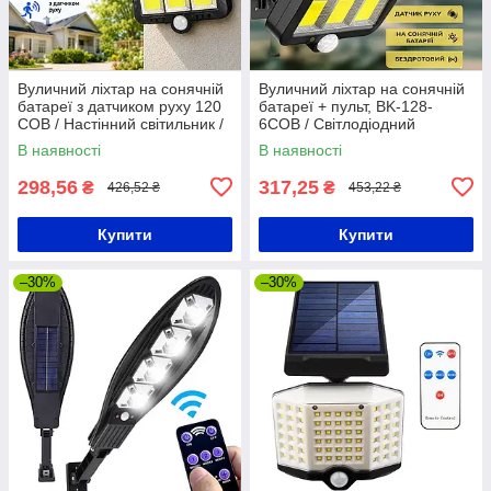
Вуличний ліхтар на сонячній
Вуличний ліхтар на сонячній
батареї з датчиком руху 120
батареї + пульт, BK-128-
COB / Настінний світильник /
6COB / Світлодіодний
Світильник вуличний
прожектор вуличний /
В наявності
В наявності
Вуличний світильник з
датчиком руху
298,56
317,25
₴
₴
426,52 ₴
453,22 ₴
Купити
Купити
–30%
–30%