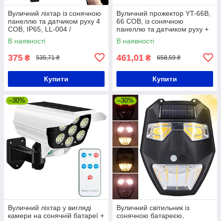
Вуличний ліхтар із сонячною
Вуличний прожектор YT-66B,
панеллю та датчиком руху 4
66 COB, із сонячною
COB, IP65, LL-004 /
панеллю та датчиком руху +
Світлодіодний прожектор на
Пульт / Світильник-ліхтар на
В наявності
В наявності
стовп
стовп
375
461,01
₴
₴
535,71 ₴
658,59 ₴
Купити
Купити
–30%
–30%
Вуличний ліхтар у вигляді
Вуличний світильник із
камери на сонячній батареї +
сонячною батареєю,