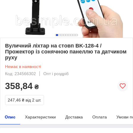
Вуличний ліхтар на стовп BK-128-4 /
Прожектор із сонячною панеллю та датчиком
руху
Немає в наявності
Код: 234566302
Опт і роздріб
358,84
₴
247,46 ₴
від 2 шт.
Опис
Характеристики
Доставка
Оплата
Умови п