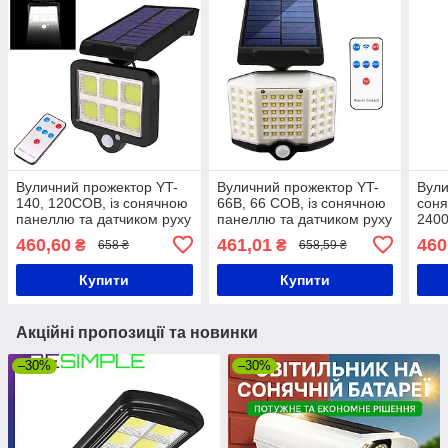
Вуличний прожектор YT-
Вуличний прожектор YT-
Вули
140, 120COB, із сонячною
66B, 66 COB, із сонячною
соня
панеллю та датчиком руху
панеллю та датчиком руху
2400
+ Пульт / Світильник-
+ Пульт / Світильник-
руху
460,60
461,01
460
₴
₴
658 ₴
658,59 ₴
ліхтар на стовп
ліхтар на стовп
прож
Купити
Купити
Акційні пропозиції та новинки
–30%
–30%