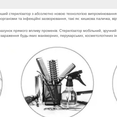
ерший стерилізатор з абсолютно новою технологією випромінювання.
організми та інфекційні захворювання, такі як: кишкова паличка, вір
ахунок прямого впливу променів. Стерилізатор мобільний, зручний
езараження будь-яких манікюрних, перукарських, косметологічних і