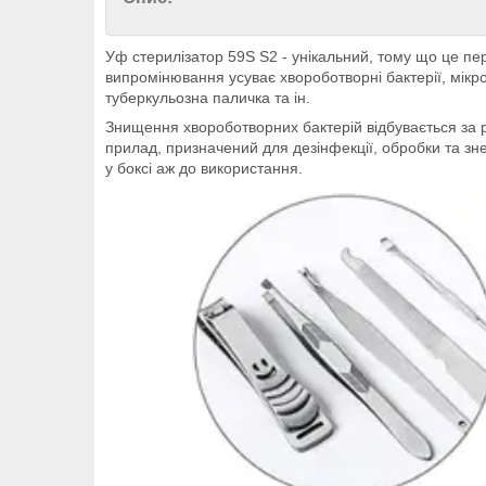
Уф стерилізатор 59S S2 - унікальний, тому що це п
випромінювання усуває хвороботворні бактерії, мікро
туберкульозна паличка та ін.
Знищення хвороботворних бактерій відбувається за р
прилад, призначений для дезінфекції, обробки та зн
у боксі аж до використання.