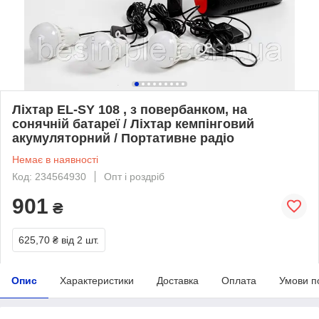
Ліхтар EL-SY 108 , з повербанком, на
сонячній батареї / Ліхтар кемпінговий
акумуляторний / Портативне радіо
Немає в наявності
Код: 234564930
Опт і роздріб
901
₴
625,70 ₴
від 2 шт.
Опис
Характеристики
Доставка
Оплата
Умови п