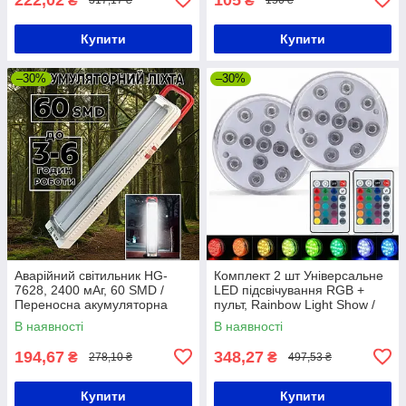
₴
₴
317,17 ₴
150 ₴
Купити
Купити
–30%
–30%
Аварійний світильник HG-
Комплект 2 шт Універсальне
7628, 2400 мАг, 60 SMD /
LED підсвічування RGB +
Переносна акумуляторна
пульт, Rainbow Light Show /
LED лампа-ліхтар
Водонепроникний світильник
В наявності
В наявності
194,67
348,27
₴
₴
278,10 ₴
497,53 ₴
Купити
Купити