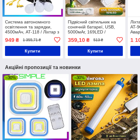
Система автономного
Підвісний світильник на
Ліхт
освітлення та зарядки,
сонячній батареї, USB,
AT-9
4500мАч, AT-118 / Ліхтар з
5000мАг, 169LED /
Авар
повербанком на сонячній
Аварійний кемпінговий
функ
949
359,10
1 1
₴
₴
1 355,71 ₴
513 ₴
панелі
ліхтар з повербанком /
раді
Кемпінговий LED
Купити
Купити
Акційні пропозиції та новинки
–30%
–30%