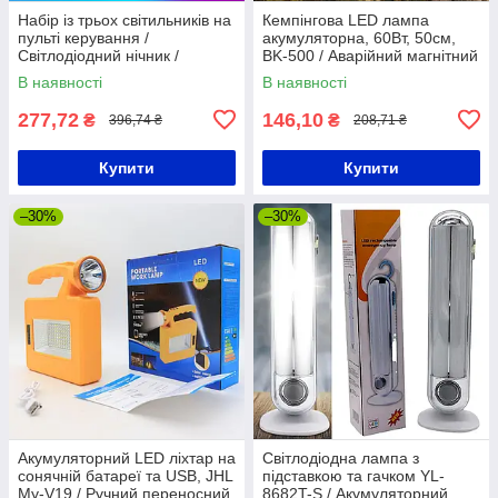
Набір із трьох світильників на
Кемпінгова LED лампа
пульті керування /
акумуляторна, 60Вт, 50см,
Світлодіодний нічник /
BK-500 / Аварійний магнітний
Автономні LED лампи на
ліхтар для кемпінгу /
В наявності
В наявності
батарейках
Світлодіодний ліхтар з гачком
277,72
146,10
₴
₴
396,74 ₴
208,71 ₴
Купити
Купити
–30%
–30%
Акумуляторний LED ліхтар на
Світлодіодна лампа з
сонячній батареї та USB, JHL
підставкою та гачком YL-
My-V19 / Ручний переносний
8682T-S / Акумуляторний