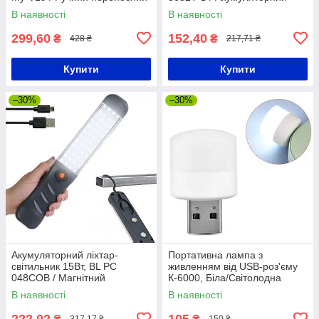
ліхтар
світильник / Кемпінговий
В наявності
В наявності
ліхтар
299,60
152,40
₴
₴
428 ₴
217,71 ₴
Купити
Купити
–30%
–30%
Акумуляторний ліхтар-
Портативна лампа з
світильник 15Вт, BL PC
живленням від USB-роз'єму
048COB / Магнітний
К-6000, Біла/Світолодна
світлодіодний ліхтарик з
лампа-ліхтар/ Мініліхтарик
В наявності
В наявності
гачком
222,02
105