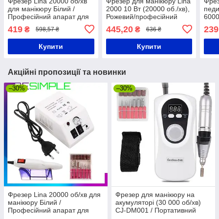
Фрезер Lina 20000 об/хв
Фрезер для манікюру Lina
Фрез
для манікюру Білий /
2000 10 Вт (20000 об./хв),
педи
Професійний апарат для
Рожевий/професійний
6000
манікюру
апарат для педикюру
Прис
419
445,20
239
₴
₴
598,57 ₴
636 ₴
Фрез
Купити
Купити
Акційні пропозиції та новинки
–30%
–30%
Фрезер Lina 20000 об/хв для
Фрезер для манікюру на
манікюру Білий /
акумуляторі (30 000 об/хв)
Професійний апарат для
CJ-DM001 / Портативний
манікюру
фрезер для нігтів