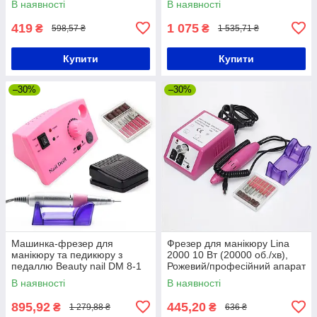
В наявності
В наявності
419
1 075
₴
₴
598,57 ₴
1 535,71 ₴
Купити
Купити
–30%
–30%
Машинка-фрезер для
Фрезер для манікюру Lina
манікюру та педикюру з
2000 10 Вт (20000 об./хв),
педаллю Beauty nail DM 8-1
Рожевий/професійний апарат
/211 / Фрезерна машинка
для педикюру
В наявності
В наявності
895,92
445,20
₴
₴
1 279,88 ₴
636 ₴