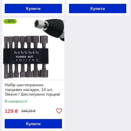
Купити
Купити
–30%
Набір шестигранних
торцевих насадок, 14 шт,
Sleeve / Шестигранні торцеві
головки / Насадки для
В наявності
шуруповерта
129
₴
184,29 ₴
Купити