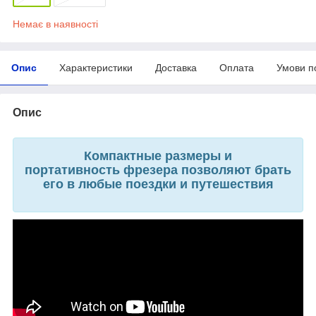
Немає в наявності
Опис
Характеристики
Доставка
Оплата
Умови п
Опис
Компактные размеры и
портативность фрезера позволяют брать
его в любые поездки и путешествия