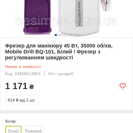
Фрезер для манікюру 45 Вт, 35000 об/хв,
Mobile Drill BQ-101, Білий / Фрезер з
регулюванням швидкості
Немає в наявності
Код: 23456613801
Опт і роздріб
1 171
₴
814 ₴
від 2 шт.
Колір
Білий
Рожевий