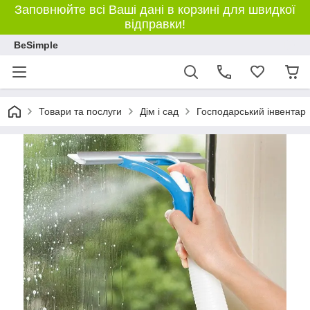
Заповнюйте всі Ваші дані в корзині для швидкої
відправки!
BeSimple
Товари та послуги
Дім і сад
Господарський інвентар