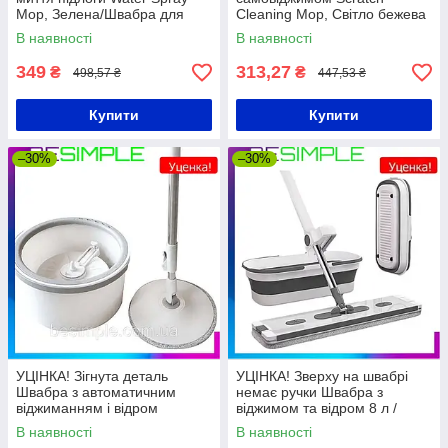
Mop, Зелена/Швабра для
Cleaning Mop, Світло бежева
прибирання
/ Комплект швабра з відром
В наявності
В наявності
349
313,27
₴
₴
498,57 ₴
447,53 ₴
Купити
Купити
–30%
–30%
УЦІНКА! Зігнута деталь
УЦІНКА! Зверху на швабрі
Швабра з автоматичним
немає ручки Швабра з
віджиманням і відром
віджимом та відром 8 л /
"Центрифуга" / Набір швабра
Швабра лентяйка / Складна
В наявності
В наявності
та відро / Швабра лентяйка
швабра для миття підлоги