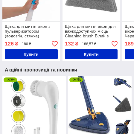
Щітка для миття вікон з
Щітка для миття вікон для
Щітк
пульверизатором
важкодоступних місць
віко
(водозгін, стяжка)
Cleaning brush Білий з
Чер
Economix Cleaning
блакитним
126
132
189
₴
₴
180 ₴
188,57 ₴
Блакитна
Купити
Купити
Акційні пропозиції та новинки
–30%
–30%