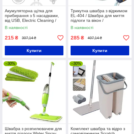
Акумуляторна щітка для
Трикутна швабра з віджимом
прибирання з 5 насадками,
EL-404 / Швабра для миття
від USB, Electric Cleaning /
підлоги та вікон /
Електрощітка для будь-яких
Телескопічна швабра
В наявності
В наявності
поверхонь
215
285
₴
₴
307,14 ₴
407,14 ₴
Купити
Купити
–30%
–30%
Швабра з розпилювачем для
Комплект швабра та відро з
миття підлоги Water Spray
самовіджимом Scratch