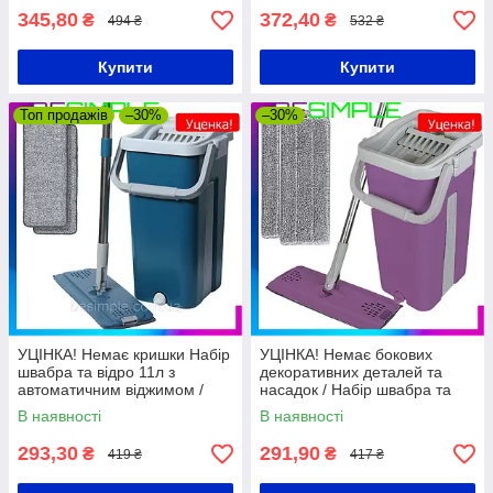
345,80
372,40
₴
₴
494 ₴
532 ₴
Купити
Купити
Топ продажів
–30%
–30%
УЦІНКА! Немає кришки Набір
УЦІНКА! Немає бокових
швабра та відро 11л з
декоративних деталей та
автоматичним віджимом /
насадок / Набір швабра та
Швабра для миття підлоги /
відро 11л з автоматичним
В наявності
В наявності
Набір для прибирання
віджимом
293,30
291,90
₴
₴
419 ₴
417 ₴