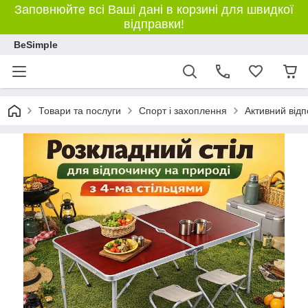
Заповнюйте всі Ваші дані в корзині для швидкої
відправки!
BeSimple
Товари та послуги
Спорт і захоплення
Активний відп