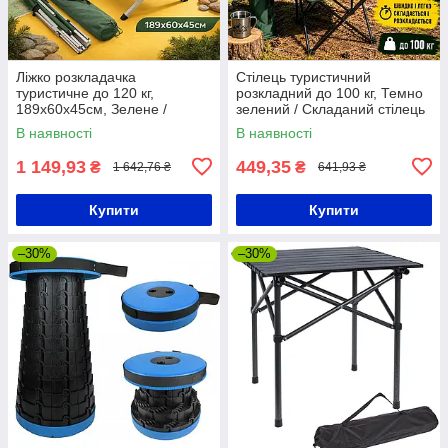
Ліжко розкладачка
Стілець туристичний
туристичне до 120 кг,
розкладний до 100 кг, Темно
189х60х45см, Зелене /
зелений / Складаний стілець
Розкладачка ліжко туристичне
/ Крісло для походів в чохлі
В наявності
В наявності
/ Розкладне ліжко для
кемпінгу
1 149,93
449,35
₴
₴
1 642,76 ₴
641,93 ₴
Купити
Купити
–30%
–30%