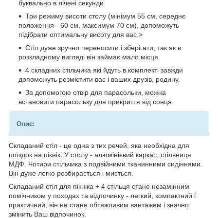
буквально в лічені секунди.
Три режиму висоти столу (мінімум 55 см, середнє
положення - 60 см, максимум 70 см), допоможуть
підібрати оптимальну висоту для вас.>
Стіл дуже зручно переносити і зберігати, так як в
розкладному вигляді він займає мало місця.
4 складних стільчика які йдуть в комплекті завжди
допоможуть розмістити вас і ваших друзів, родину.
За допомогою отвір для парасольки, можна
встановити парасольку для прикриття від сонця.
Опис:
Складаний стіл - це одна з тих речей, яка необхідна для
поїздок на пікнік. У столу - алюмінієвий каркас, стільниця
МДФ. Чотири стільчика з подвійними тканинними сидіннями.
Він дуже легко розбирається і миється.
Складаний стіл для пікніка + 4 стільця стане незамінним
помічником у походах та відпочинку - легкий, компактний і
практичний, він не стане обтяжливим вантажем і значно
змінить Ваш відпочинок.