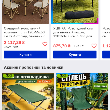
Складний туристичний
УЦІНКА! Розкладний стіл
Розк
комплект: стіл 120х55х50
для пікніка + чохол,
пікн
см та 4 стільці, бежевий /
120х60х60 см / Стіл для
см, 
Туристичний столик /
кемпінгу / Туристичний
кемп
2 117,29
₴
Стільці для пікніка
столик
стол
875,70
1 1
₴
1 251 ₴
3 024,70 ₴
Купити
Купити
Акційні пропозиції та новинки
–30%
–30%