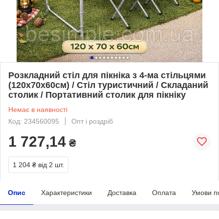
Розкладний стіл для пікніка з 4-ма стільцями
(120x70x60см) / Стіл туристичний / Складаний
столик / Портативний столик для пікніку
Немає в наявності
Код: 234560095
Опт і роздріб
1 727,14
₴
1 204 ₴
від 2 шт.
Опис
Характеристики
Доставка
Оплата
Умови п