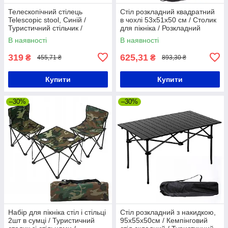
Телескопічний стілець
Стіл розкладний квадратний
Telescopic stool, Синій /
в чохлі 53х51х50 см / Столик
Туристичний стільчик /
для пікніка / Розкладний
Складні похідні меблі
туристичний столик
В наявності
В наявності
319
625,31
₴
₴
455,71 ₴
893,30 ₴
Купити
Купити
–30%
–30%
Набір для пікніка стіл і стільці
Стіл розкладний з накидкою,
2шт в сумці / Туристичний
95х55х50см / Кемпінговий