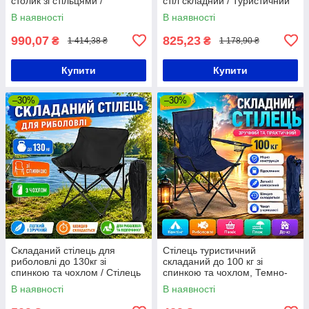
столик зі стільцями /
стіл складний / Туристичний
Складаний стіл і стільці
стіл для пікніка
В наявності
В наявності
990,07
825,23
₴
₴
1 414,38 ₴
1 178,90 ₴
Купити
Купити
–30%
–30%
Складаний стілець для
Стілець туристичний
риболовлі до 130кг зі
складаний до 100 кг зі
спинкою та чохлом / Стілець
спинкою та чохлом, Темно-
розкладний для походів /
синій/ Крісло-стілець
В наявності
В наявності
Кемпінговий стілець
складаний для походів,