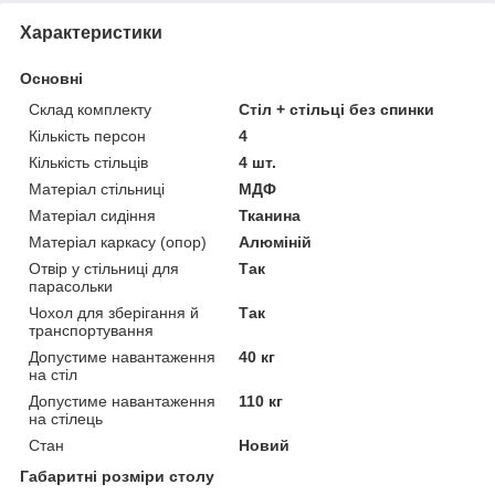
Характеристики
Основні
Склад комплекту
Стіл + стільці без спинки
Кількість персон
4
Кількість стільців
4 шт.
Матеріал стільниці
МДФ
Матеріал сидіння
Тканина
Матеріал каркасу (опор)
Алюміній
Отвір у стільниці для
Так
парасольки
Чохол для зберігання й
Так
транспортування
Допустиме навантаження
40 кг
на стіл
Допустиме навантаження
110 кг
на стілець
Стан
Новий
Габаритні розміри столу