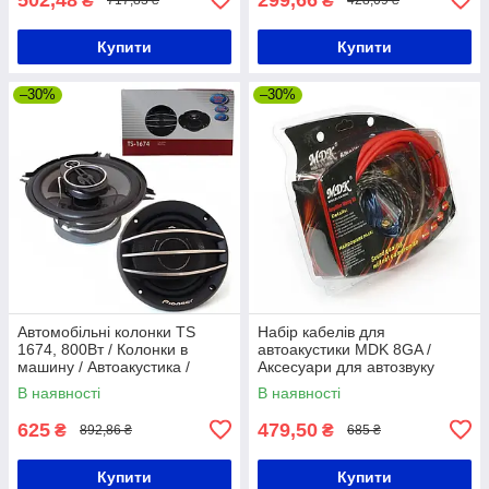
₴
₴
717,83 ₴
428,09 ₴
Купити
Купити
–30%
–30%
Автомобільні колонки TS
Набір кабелів для
1674, 800Вт / Колонки в
автоакустики MDK 8GA /
машину / Автоакустика /
Аксесуари для автозвуку
Динаміки / Автомобільна
В наявності
В наявності
акустика
625
479,50
₴
₴
892,86 ₴
685 ₴
Купити
Купити