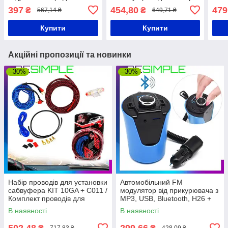
Фіолетовий
клем 320шт Сірі
397
454,80
479
₴
₴
567,14 ₴
649,71 ₴
Купити
Купити
Акційні пропозиції та новинки
–30%
–30%
Набір проводів для установки
Автомобільний FM
сабвуфера KIT 10GA + C011 /
модулятор від прикурювача з
Комплект проводів для
MP3, USB, Bluetooth, H26 +
сабвуфера 6 м
BT / FM-трансмітер в машину
В наявності
В наявності
502,48
299,66