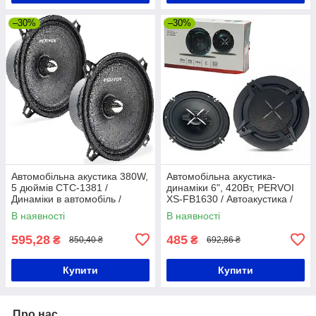
–30%
–30%
Автомобільна акустика 380W,
Автомобільна акустика-
5 дюймів CTC-1381 /
динаміки 6", 420Вт, PERVOI
Динаміки в автомобіль /
XS-FB1630 / Автоакустика /
Автоакустика
Автодинаміки / Колонки в
В наявності
В наявності
машину
595,28
485
₴
₴
850,40 ₴
692,86 ₴
Купити
Купити
Про нас