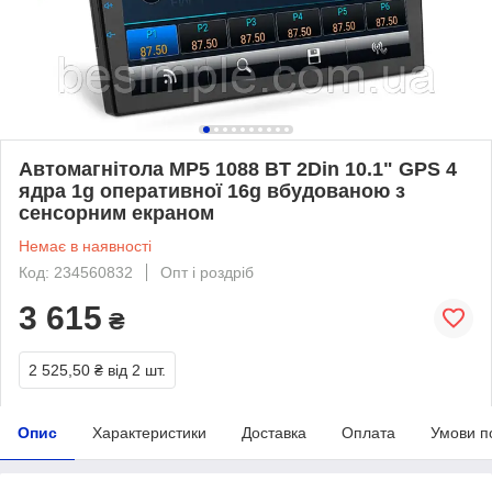
Автомагнітола MP5 1088 BT 2Din 10.1" GPS 4
ядра 1g оперативної 16g вбудованою з
сенсорним екраном
Немає в наявності
Код: 234560832
Опт і роздріб
3 615
₴
2 525,50 ₴
від 2 шт.
Опис
Характеристики
Доставка
Оплата
Умови п