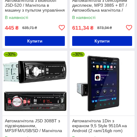
Автомагнітола з Bluetooth
Автомагнітола з сенсорним
JSD-520 / Магнітола в
дисплеєм, MP3 3885 + BT /
машину з пультом управління
Автомобільна магнітола /
/ Магнітофон в авто
Магнітола в машину
В наявності
В наявності
445
611,34
₴
₴
635,71 ₴
873,34 ₴
Купити
Купити
–30%
–30%
Автомагнітола JSD 308BT з
Автомагнітола 1Din з
підсвічуванням,
екраном 9,5 Style 9510A на
MP3/FM/USB/SD / Магнітола
Android (2 ram/16gb rom)
в автомобіль / Магнітола з