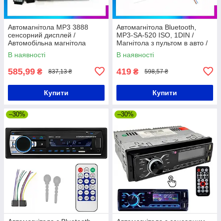
Автомагнітола MP3 3888
Автомагнітола Bluetooth,
сенсорний дисплей /
MP3-SA-520 ISO, 1DIN /
Автомобільна магнітола
Магнітола з пультом в авто /
Магнітола з USB та AUX
В наявності
В наявності
585,99
419
₴
₴
837,13 ₴
598,57 ₴
Купити
Купити
–30%
–30%