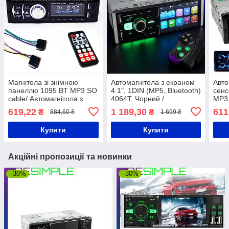
Магнітола зі знімною
Автомагнітола з екраном
Авто
панеллю 1095 BT MP3 SO
4.1", 1DIN (MP5, Bluetooth)
сенс
cable/ Автомагнітола з
4064T, Чорний /
MP3 
пультом керування
Автомобільна магнітола /
Авто
619,22
1 189,30
611
₴
₴
884,60 ₴
1 699 ₴
Магнітофон в машину
Магн
Купити
Купити
Акційні пропозиції та новинки
–30%
–30%