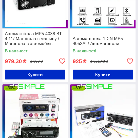
Автомагнітола MP5 4038 BT
4.1' / Магнітола в машину /
Автомагнітола 1DIN MP5
Магнітола в автомобіль
4052AI / Автомагнітоли
В наявності
В наявності
979,30
925
₴
₴
1 399 ₴
1 321,43 ₴
Купити
Купити
–30%
–30%