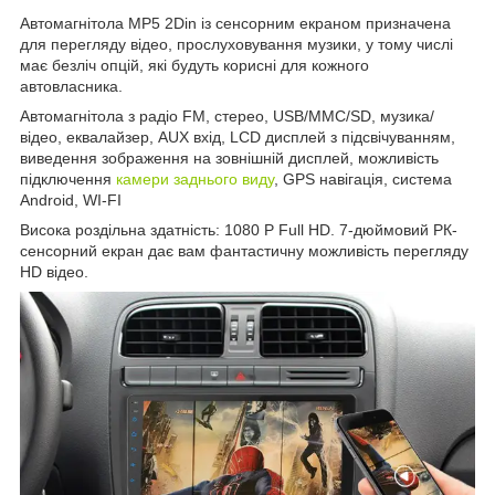
Автомагнітола MP5 2Din із сенсорним екраном призначена
для перегляду відео, прослуховування музики, у тому числі
має безліч опцій, які будуть корисні для кожного
автовласника.
Автомагнітола з радіо FM, стерео, USB/MMC/SD, музика/
відео, еквалайзер, AUX вхід, LCD дисплей з підсвічуванням,
виведення зображення на зовнішній дисплей, можливість
підключення
камери заднього виду
, GPS навігація, система
Android, WI-FI
Висока роздільна здатність: 1080 P Full HD. 7-дюймовий РК-
сенсорний екран дає вам фантастичну можливість перегляду
HD відео.