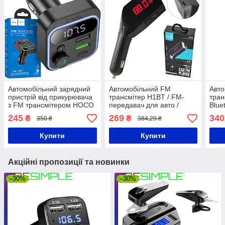
Автомобільний зарядний
Автомобільний FM
Авто
пристрій від прикурювача
трансмітер H1BT / FM-
тран
з FM трансмітером HOCO
передавач для авто /
Blue
E85 / ФМ трансмітер в
Модулятор в машину від
в ма
245
269
340
₴
₴
350 ₴
384,29 ₴
авто / Bluetooth FM
прикурювача з двома USB
при
модулятор
Купити
Купити
Акційні пропозиції та новинки
–30%
–30%