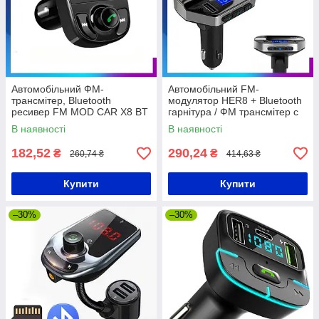
Автомобільний ФМ-
Автомобільний FM-
трансмітер, Bluetooth
модулятор HER8 + Bluetooth
ресивер FM MOD CAR X8 BT
гарнітура / ФМ трансмітер c
mp3 плеєром у прикурювач
В наявності
В наявності
182,52
290,24
₴
₴
260,74 ₴
414,63 ₴
Купити
Купити
–30%
–30%