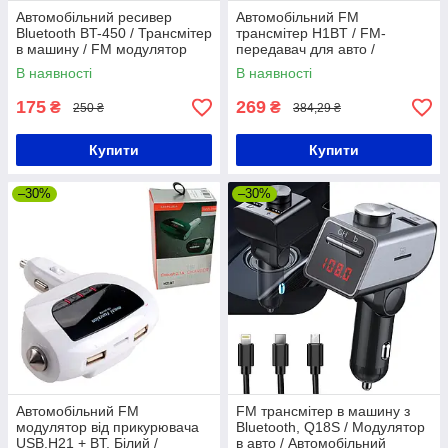
Автомобільний ресивер
Автомобільний FM
Bluetooth BT-450 / Трансмітер
трансмітер H1BT / FM-
в машину / FM модулятор
передавач для авто /
Модулятор в машину від
В наявності
В наявності
прикурювача з двома USB
175
269
₴
₴
250 ₴
384,29 ₴
Купити
Купити
–30%
–30%
Автомобільний FM
FM трансмітер в машину з
модулятор від прикурювача
Bluetooth, Q18S / Модулятор
USB,H21 + BT, Білий /
в авто / Автомобільний