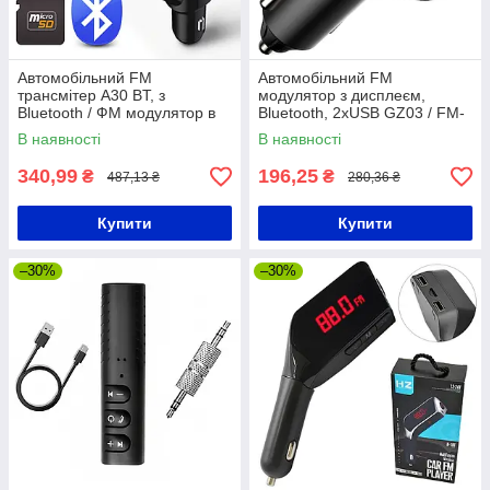
Автомобільний FM
Автомобільний FM
трансмітер A30 BT, з
модулятор з дисплеєм,
Bluetooth / ФМ модулятор в
Bluetooth, 2хUSB GZ03 / FM-
машину / Трансмітер в
трансмітер в машину / ФМ
В наявності
В наявності
прикурювач
модулятор в авто
340,99
196,25
₴
₴
487,13 ₴
280,36 ₴
Купити
Купити
–30%
–30%