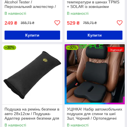
Alcohol Tester /
температури в шинах TPMS
Персональний алкотестер /
+ SOLAR із зовнішніми
Алкометр
датчиками і сонячною
В наявності
В наявності
панеллю
249
529
₴
₴
355,71 ₴
755,71 ₴
Купити
Купити
–30%
–30%
Подушка на ремінь безпеки в
УЦІНКА! Набір автомобільних
авто 28х12см / Подушка-
подушок для спини та шиї
Адаптер ременя безпеки для
3шт, Чорний / Ортопедичні
дітей
подушки для водія / Подушка
В наявності
В наявності