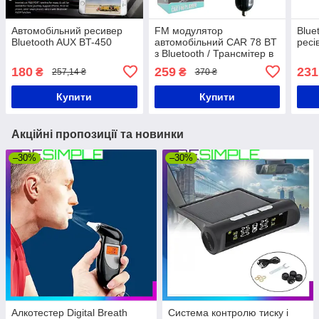
Автомобільний ресивер
FM модулятор
Blue
Bluetooth AUX BT-450
автомобільний CAR 78 BT
ресі
з Bluetooth / Трансмітер в
авто з мікрофоном
180
259
231
₴
₴
257,14 ₴
370 ₴
Купити
Купити
Акційні пропозиції та новинки
–30%
–30%
Алкотестер Digital Breath
Система контролю тиску і