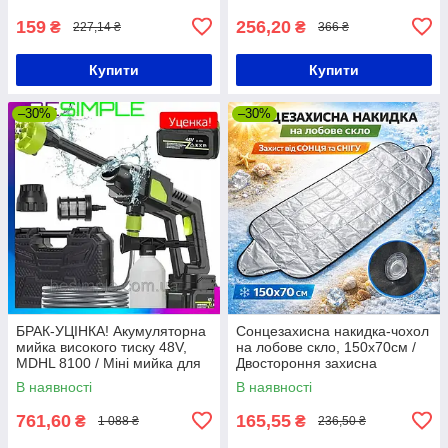
для попереку
159
256,20
₴
₴
227,14 ₴
366 ₴
Купити
Купити
–30%
–30%
БРАК-УЦІНКА! Акумуляторна
Сонцезахисна накидка-чохол
мийка високого тиску 48V,
на лобове скло, 150х70см /
MDHL 8100 / Міні мийка для
Двостороння захисна
авто / Пістолет для миття
накидка на скло авто /
В наявності
В наявності
авто
Автомобільний захисний
чохол
761,60
165,55
₴
₴
1 088 ₴
236,50 ₴