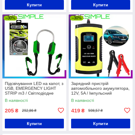
Купити
Купити
–30%
–30%
Підсвічування LED на капот, з
Зарядний пристрій
USB, EMERGENCY LIGHT
автомобільного акумулятора,
STRIP m3 / Світлодіодне
12V, 5A / Імпульсний
підсвічування для капота
автоматичний зарядний
В наявності
В наявності
автомобіля
пристрій
205
419
₴
₴
292,86 ₴
598,57 ₴
Купити
Купити