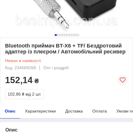
Bluetooth приймач BT-X6 + TF/ Бездротовий
адаптер із плеєром / Автомобільний ресивер
Немає в наявності
Код: 234569268
Опт і роздріб
152,14
₴
102,86 ₴
від 2 шт.
Опис
Характеристики
Доставка
Оплата
Умови п
Опис