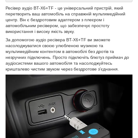
Ресівер аудіо BT-X6+TF - це універсальний пристрій, який
перетворить ваш автомобіль на справжній мультимедійний
центр. Він є бездротовим адаптером з плеєром і
автомобільним ресівером, що забезпечує простоту
використання і високу якість звуку.
За допомогою аудіо ресівера BT-X6+TF ви зможете
насолоджуватися своєю улюбленою музикою та
мультимедійним контентом в автомобілі без дротів та
незручних підключень. Просто підключіть блютуз приймач до
аудіосистеми вашого автомобіля та насолоджуйтесь
кришталево чистим звуком через бездротове з'єднання.