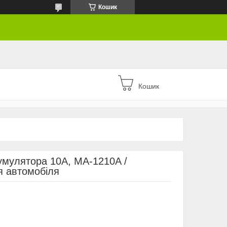
Кошик
Кошик
умулятора 10A, MA-1210A /
я автомобіля