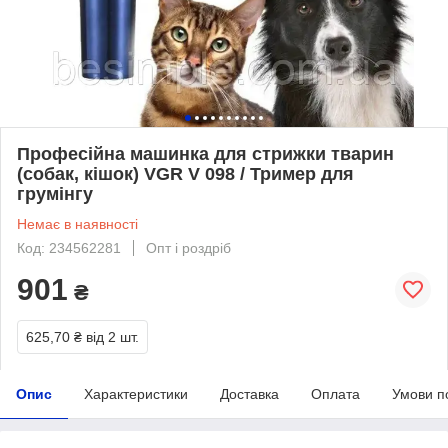
Професійна машинка для стрижки тварин
(собак, кішок) VGR V 098 / Тример для
грумінгу
Немає в наявності
Код: 234562281
Опт і роздріб
901
₴
625,70 ₴
від 2 шт.
Опис
Характеристики
Доставка
Оплата
Умови п