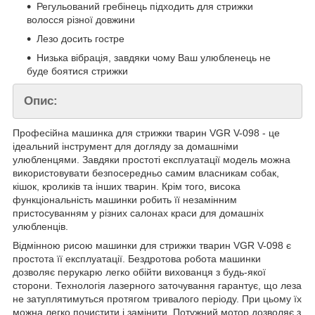
Регульований гребінець підходить для стрижки
волосся різної довжини
Лезо досить гостре
Низька вібрація, завдяки чому Ваш улюбленець не
буде боятися стрижки
Опис:
Професійна машинка для стрижки тварин VGR V-098 - це
ідеальний інструмент для догляду за домашніми
улюбленцями. Завдяки простоті експлуатації модель можна
використовувати безпосередньо самим власникам собак,
кішок, кроликів та інших тварин. Крім того, висока
функціональність машинки робить її незамінним
пристосуванням у різних салонах краси для домашніх
улюбленців.
Відмінною рисою машинки для стрижки тварин VGR V-098 є
простота її експлуатації. Бездротова робота машинки
дозволяє перукарю легко обійти вихованця з будь-якої
сторони. Технологія лазерного заточування гарантує, що леза
не затуплятимуться протягом тривалого періоду. При цьому їх
можна легко почистити і замінити. Потужний мотор дозволяє з