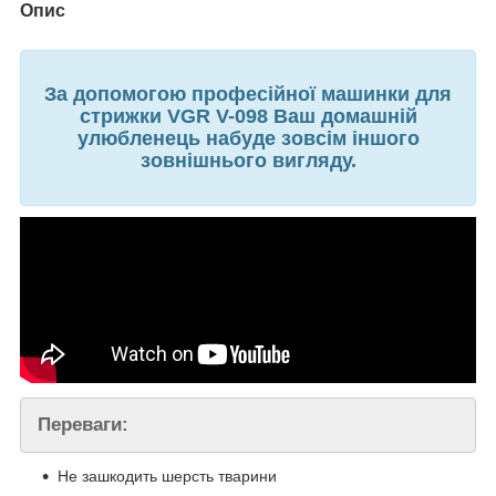
Опис
За допомогою професійної машинки для
стрижки VGR V-098 Ваш домашній
улюбленець набуде зовсім іншого
зовнішнього вигляду.
Переваги:
Не зашкодить шерсть тварини