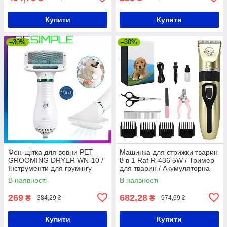
Купити
Купити
–30%
–30%
Фен-щітка для вовни PET
Машинка для стрижки тварин
GROOMING DRYER WN-10 /
8 в 1 Raf R-436 5W / Тример
Інструменти для грумінгу
для тварин / Акумуляторна
машинка для собак та котів
В наявності
В наявності
269
682,28
₴
₴
384,29 ₴
974,69 ₴
Купити
Купити