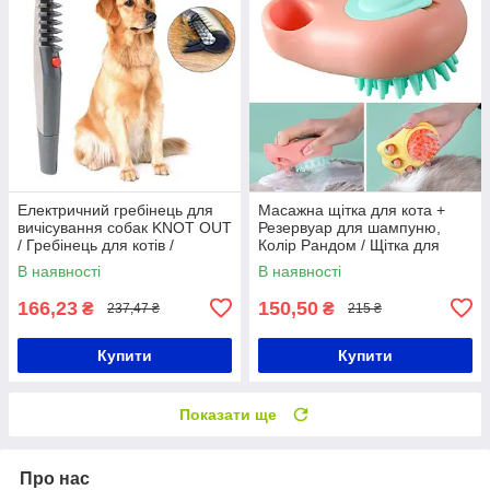
Електричний гребінець для
Масажна щітка для кота +
вичісування собак KNOT OUT
Резервуар для шампуню,
/ Гребінець для котів /
Колір Рандом / Щітка для
Гребінець для тварин
купання тварин / Гребінець
В наявності
В наявності
для котів
166,23
150,50
₴
₴
237,47 ₴
215 ₴
Купити
Купити
Показати ще
Про нас