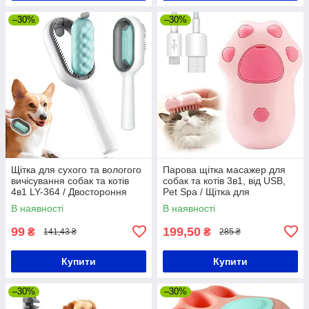
–30%
–30%
Щітка для сухого та вологого
Парова щітка масажер для
вичісування собак та котів
собак та котів 3в1, від USB,
4в1 LY-364 / Двостороння
Pet Spa / Щітка для
щітка для вичісування шерсті
вичісування шерсті /
В наявності
В наявності
Пуходерка
99
199,50
₴
₴
141,43 ₴
285 ₴
Купити
Купити
–30%
–30%