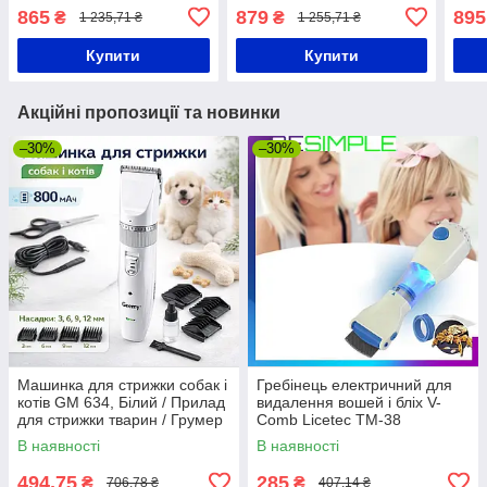
машинка для стрижки /
Бездротовий чоловічий
Маши
865
879
895
₴
₴
1 235,71 ₴
1 255,71 ₴
Тример чоловічий
тример для стрижки
воло
стри
Купити
Купити
Акційні пропозиції та новинки
–30%
–30%
Машинка для стрижки собак і
Гребінець електричний для
котів GM 634, Білий / Прилад
видалення вошей і бліх V-
для стрижки тварин / Грумер
Comb Licetec TM-38
для тварин / Тример для
В наявності
В наявності
стрижки собак
494,75
285
₴
₴
706,78 ₴
407,14 ₴