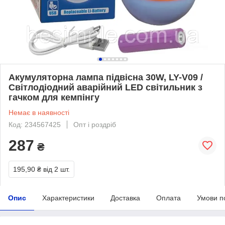
Акумуляторна лампа підвісна 30W, LY-V09 /
Світлодіодний аварійний LED світильник з
гачком для кемпінгу
Немає в наявності
Код: 234567425
Опт і роздріб
287
₴
195,90 ₴
від 2 шт.
Опис
Характеристики
Доставка
Оплата
Умови п