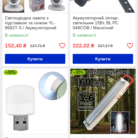
Світлодіодна лампа з
Акумуляторний ліхтар-
підставкою та гачком YL-
світильник 15Вт, BL PC
8682T-S / Акумуляторний
048COB / Магнітний
світильник / Кемпінговий
світлодіодний ліхтарик з
В наявності
В наявності
ліхтар
гачком
152,40
222,02
₴
₴
217,71 ₴
317,17 ₴
Купити
Купити
–30%
–30%