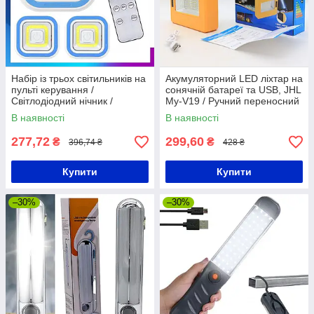
Набір із трьох світильників на
Акумуляторний LED ліхтар на
пульті керування /
сонячній батареї та USB, JHL
Світлодіодний нічник /
My-V19 / Ручний переносний
Автономні LED лампи на
ліхтар
В наявності
В наявності
батарейках
277,72
299,60
₴
₴
396,74 ₴
428 ₴
Купити
Купити
–30%
–30%