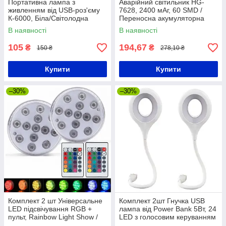
Портативна лампа з
Аварійний світильник HG-
живленням від USB-роз'єму
7628, 2400 мАг, 60 SMD /
К-6000, Біла/Світолодна
Переносна акумуляторна
лампа-ліхтар/ Мініліхтарик
LED лампа-ліхтар
В наявності
В наявності
105
194,67
₴
₴
150 ₴
278,10 ₴
Купити
Купити
–30%
–30%
Комплект 2 шт Універсальне
Комплект 2шт Гнучка USB
LED підсвічування RGB +
лампа від Power Bank 5Вт, 24
пульт, Rainbow Light Show /
LED з голосовим керуванням
Водонепроникний світильник
/ Юсб світильник від