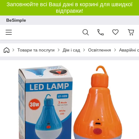
Заповнюйте всі Ваші дані в корзині для швидкої
відправки!
BeSimple
Товари та послуги
Дім і сад
Освітлення
Аварійні 