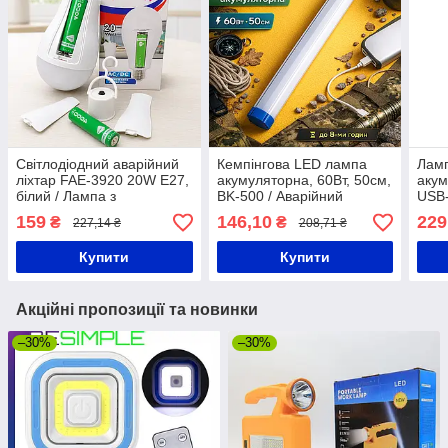
Світлодіодний аварійний
Кемпінгова LED лампа
Ламп
ліхтар FAE-3920 20W E27,
акумуляторна, 60Вт, 50см,
акум
білий / Лампа з
BK-500 / Аварійний
USB-
акумулятором для
магнітний ліхтар для
CL-0
159
146,10
229
₴
₴
227,14 ₴
208,71 ₴
кемпінгу / Підвісний
кемпінгу / Світлодіодний
авар
світильник
ліхтар з гачком
Купити
Купити
Акційні пропозиції та новинки
–30%
–30%