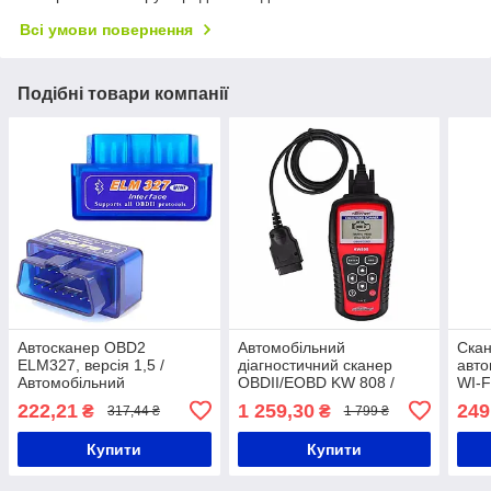
Всі умови повернення
Подібні товари компанії
Автосканер OBD2
Автомобільний
Скан
ELM327, версія 1,5 /
діагностичний сканер
авт
Автомобільний
OBDII/EOBD KW 808 /
WI-F
діагностичний сканер /
Автосканер для
авто
222,21
1 259,30
249
₴
₴
317,44 ₴
1 799 ₴
Адаптер для діагностики
моніторингу та видалення
авто
помилок
Купити
Купити