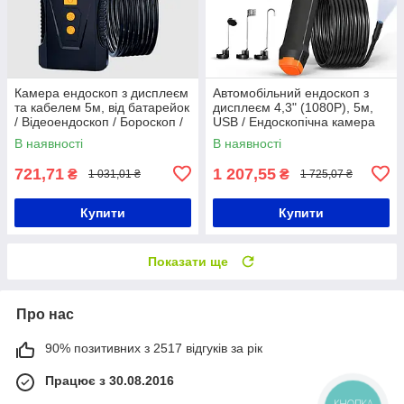
Камера ендоскоп з дисплеєм
Автомобільний ендоскоп з
та кабелем 5м, від батарейок
дисплеєм 4,3" (1080P), 5м,
/ Відеоендоскоп / Бороскоп /
USB / Ендоскопічна камера
Гнучкий ендоскоп
для авто / Камера ендоскоп
В наявності
В наявності
721,71
1 207,55
₴
₴
1 031,01 ₴
1 725,07 ₴
Купити
Купити
Показати ще
Про нас
90% позитивних з 2517 відгуків за рік
Працює з 30.08.2016