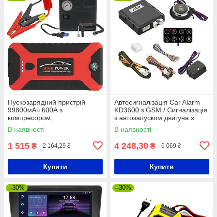
Пускозарядний пристрій
Автосигналізація Car Alarm
99800мАч 600А з
KD3600 з GSM / Сигналізація
компресором,
з автозапуском двигуна з
JUMPSTARTER 29B /
GPS трекінгом
В наявності
В наявності
Пусковий пристрій для
акумуляторів
1 515
4 248,30
₴
₴
2 164,29 ₴
6 069 ₴
Купити
Купити
–30%
–30%