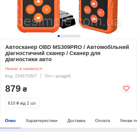
Автосканер OBD MS309PRO / Автомобільний
діагностичний сканер / Сканер для
діагностики авто
Немає в наявності
Код: 234570307
Опт і роздріб
879
₴
610 ₴
від 2 шт.
Опис
Характеристики
Доставка
Оплата
Умови п