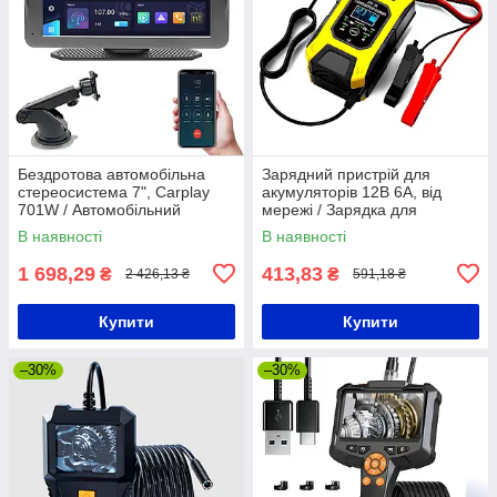
Бездротова автомобільна
Зарядний пристрій для
стереосистема 7", Carplay
акумуляторів 12В 6А, від
701W / Автомобільний
мережі / Зарядка для
сенсорний монітор /
акумуляторів / Зарядне для
В наявності
В наявності
Портативний екран
акумуляторів
1 698,29
413,83
₴
₴
2 426,13 ₴
591,18 ₴
Купити
Купити
–30%
–30%