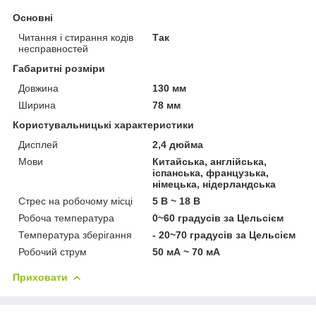
Основні
Читання і стирання кодів
Так
несправностей
Габаритні розміри
Довжина
130 мм
Ширина
78 мм
Користувальницькі характеристики
Дисплей
2,4 дюйма
Мови
Китайська, англійська,
іспанська, французька,
німецька, нідерландська
Стрес на робочому місці
5 В ~ 18 В
Робоча температура
0~60 градусів за Цельсієм
Температура зберігання
- 20~70 градусів за Цельсієм
Робочий струм
50 мА ~ 70 мА
Приховати