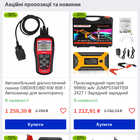
Акційні пропозиції та новинки
–30%
–30%
Автомобільний діагностичний
Пускозарядний пристрій
сканер OBDII/EOBD KW 808 /
99800 мАг JUMPSTARTER
Автосканер для моніторингу
JX27 / Зарядний зарядний
та видалення помилок
пристрій для автомобіля
В наявності
В наявності
1 259,30
1 212,91
₴
₴
1 799 ₴
1 732,73 ₴
Купити
Купити
–30%
–30%