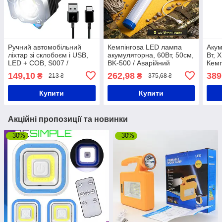
Ручний автомобільний
Кемпінгова LED лампа
Акум
ліхтар зі склобоєм і USB,
акумуляторна, 60Вт, 50см,
Вт, 
LED + COB, S007 /
BK-500 / Аварійний
Кемп
Акумуляторний аварійний
магнітний ліхтар для
ламп
149,10
262,98
389
₴
₴
213 ₴
375,68 ₴
ліхтар з повербанком
кемпінгу / Світлодіодний
Авар
ліхтар з гачком
Купити
Купити
Акційні пропозиції та новинки
–30%
–30%