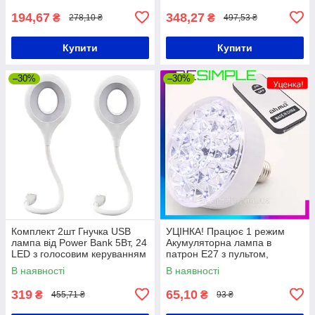
194,67
348,27
₴
₴
278,10 ₴
497,53 ₴
Купити
Купити
–30%
–30%
Комплект 2шт Гнучка USB
УЦІНКА! Працює 1 режим
лампа від Power Bank 5Вт, 24
Акумуляторна лампа в
LED з голосовим керуванням
патрон E27 з пультом,
/ Юсб світильник від
31LED, AHMA AH-04 / Лампа
В наявності
В наявності
повербанку
на акумуляторі / Ліхтар
аварійний
319
65,10
₴
₴
455,71 ₴
93 ₴