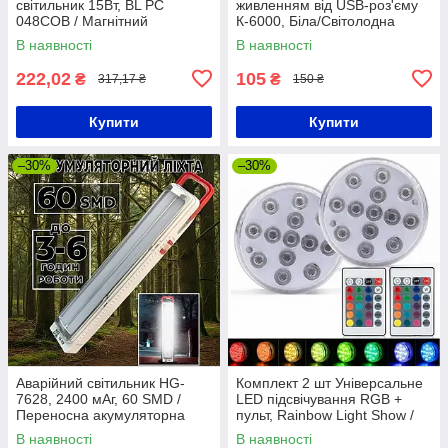
світильник 15Вт, BL PC
живленням від USB-роз'єму
048COB / Магнітний
К-6000, Біла/Світолодна
світлодіодний ліхтарик з
лампа-ліхтар/ Мініліхтарик
В наявності
В наявності
гачком
222,02
105
₴
₴
317,17 ₴
150 ₴
Купити
Купити
–30%
–30%
Аварійний світильник HG-
Комплект 2 шт Універсальне
7628, 2400 мАг, 60 SMD /
LED підсвічування RGB +
Переносна акумуляторна
пульт, Rainbow Light Show /
LED лампа-ліхтар
Водонепроникний світильник
В наявності
В наявності