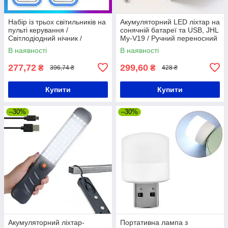
Набір із трьох світильників на
Акумуляторний LED ліхтар на
пульті керування /
сонячній батареї та USB, JHL
Світлодіодний нічник /
My-V19 / Ручний переносний
Автономні LED лампи на
ліхтар
В наявності
В наявності
батарейках
277,72
299,60
₴
₴
396,74 ₴
428 ₴
Купити
Купити
–30%
–30%
Акумуляторний ліхтар-
Портативна лампа з