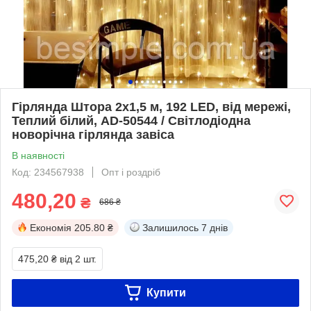
Гірлянда Штора 2х1,5 м, 192 LED, від мережі,
Теплий білий, AD-50544 / Світлодіодна
новорічна гірлянда завіса
В наявності
Код: 234567938
Опт і роздріб
480,20
₴
686 ₴
Економія
205.80 ₴
Залишилось
7 днів
475,20 ₴
від 2 шт.
Купити