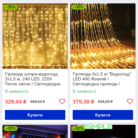
–30%
–30%
Гірлянда штора-водоспад
Гірлянда 3х1.5 м "Водоспад"
3х1,5 м, 240 LED, 220V
LED 400 Жовтий /
Тепле світло / Світлодіодна
Світлодіодна гірлянда /
гірлянда-завіса на вікно
Новорічна гірлянда
В наявності
В наявності
328,04
375,38
₴
₴
468,63 ₴
536,25 ₴
Купити
Купити
–30%
–30%