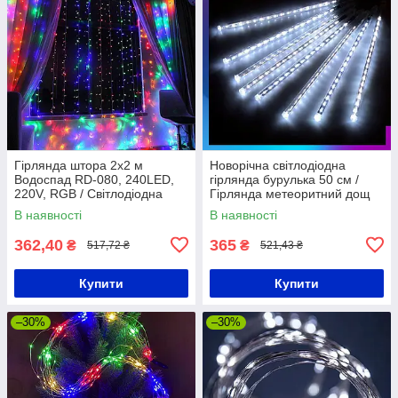
Гірлянда штора 2х2 м
Новорічна світлодіодна
Водоспад RD-080, 240LED,
гірлянда бурулька 50 см /
220V, RGB / Світлодіодна
Гірлянда метеоритний дощ
новорічна гірлянда на вікно
Білий
В наявності
В наявності
362,40
365
₴
₴
517,72 ₴
521,43 ₴
Купити
Купити
–30%
–30%