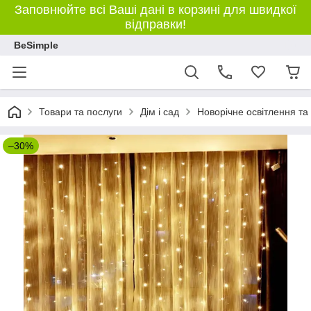
Заповнюйте всі Ваші дані в корзині для швидкої
відправки!
BeSimple
Товари та послуги
Дім і сад
Новорічне освітлення та
–30%