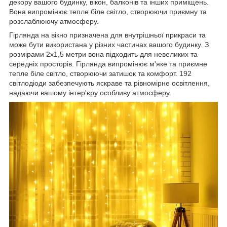
декору вашого будинку, вікон, балконів та інших приміщень.
Вона випромінює тепле біле світло, створюючи приємну та
розслаблюючу атмосферу.
Гірлянда на вікно призначена для внутрішньої прикраси та
може бути використана у різних частинах вашого будинку. З
розмірами 2х1,5 метри вона підходить для невеликих та
середніх просторів. Гірлянда випромінює м'яке та приємне
тепле біле світло, створюючи затишок та комфорт. 192
світлодіоди забезпечують яскраве та рівномірне освітлення,
надаючи вашому інтер'єру особливу атмосферу.