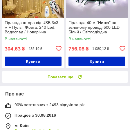
Гірлянда штора від USB 3х3
Гірлянда 40 м "Нитка" на
м + Пульт, Жовта, 240 Led,
зеленому проводі 600 LED
Водоспад / Новорічна
Білий / Світлодіодна
світлодіодна гірлянда
новорічна гірлянда
В наявності
В наявності
304,63
756,08
₴
₴
435,19 ₴
1 080,12 ₴
Купити
Купити
Показати ще
Про нас
90% позитивних з 2493 відгуків за рік
Працює з 30.08.2016
м. Київ