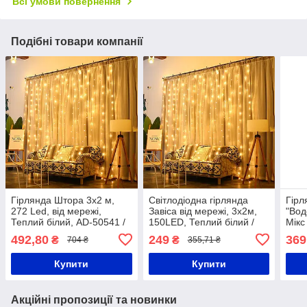
Всі умови повернення
Подібні товари компанії
Гірлянда Штора 3х2 м,
Світлодіодна гірлянда
Гірл
272 Led, від мережі,
Завіса від мережі, 3х2м,
"Вод
Теплий білий, AD-50541 /
150LED, Теплий білий /
Мікс
Світлодіодна новорічна
Новорічна гірлянда на
гірл
492,80
249
369
₴
₴
704 ₴
355,71 ₴
гірлянда завіса
вікно / Гірлянда водоспад
деко
штор
Купити
Купити
Акційні пропозиції та новинки