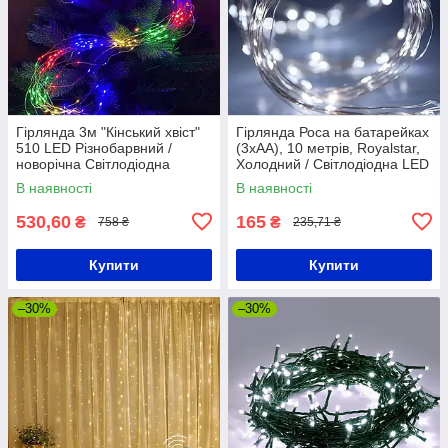
Гірлянда 3м "Кінський хвіст"
Гірлянда Роса на батарейках
510 LED Різнобарвний /
(3хАА), 10 метрів, Royalstar,
новорічна Світлодіодна
Холодний / Світлодіодна LED
гірлянда
гірлянда новорічна
В наявності
В наявності
530,60
165
₴
₴
758 ₴
235,71 ₴
Купити
Купити
–30%
–30%