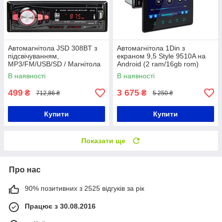
Автомагнітола JSD 308BT з
Автомагнітола 1Din з
підсвічуванням,
екраном 9,5 Style 9510A на
MP3/FM/USB/SD / Магнітола
Android (2 ram/16gb rom)
в автомобіль / Магнітола з
В наявності
В наявності
якісним звуком
499
3 675
₴
₴
712,86 ₴
5 250 ₴
Купити
Купити
Показати ще
Про нас
90% позитивних з 2525 відгуків за рік
Працює з 30.08.2016