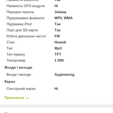
Наявність GPS-модуля
Ні
Передня панель
Знімна
Підтримувані формати
MP3, WMA
Підтримка iPod
Так
Порт для SD-карти
Так
Робочі діапазони частот
FM
Стан
Новий
Тип
Mp3
Тип екрану
TFT
Типорозмір
1 DIN
Входи і виходи
Входи і виходи
Аудіовихід
Екран
Сенсорний екран
Ні
Приховати