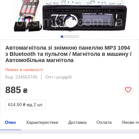
Автомагнітола зі знімною панеллю MP3 1094
з Bluetooth та пультом / Магнітола в машину /
Автомобільна магнітола
Немає в наявності
Код: 234563745
Опт і роздріб
885
₴
614,50 ₴
від 2 шт.
Опис
Характеристики
Доставка
Оплата
Умови п