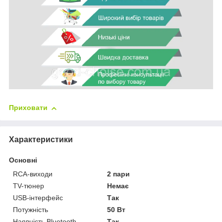
Приховати
Характеристики
Основні
RCA-виходи
2 пари
TV-тюнер
Немає
USB-інтерфейс
Так
Потужність
50 Вт
Наявність Bluetooth
Так