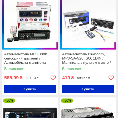
Автомагнітола MP3 3888
Автомагнітола Bluetooth,
сенсорний дисплей /
MP3-SA-520 ISO, 1DIN /
Автомобільна магнітола
Магнітола з пультом в авто /
Магнітола з USB та AUX
В наявності
В наявності
585,99
419
₴
₴
837,13 ₴
598,57 ₴
Купити
Купити
–30%
–30%