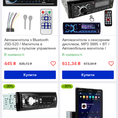
Автомагнітола з Bluetooth
Автомагнітола з сенсорним
JSD-520 / Магнітола в
дисплеєм, MP3 3885 + BT /
машину з пультом управління
Автомобільна магнітола /
/ Магнітофон в авто
Магнітола в машину
В наявності
В наявності
445
611,34
₴
₴
635,71 ₴
873,34 ₴
Купити
Купити
–30%
–30%