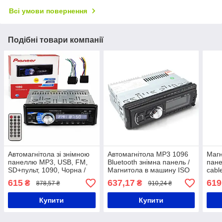
Всі умови повернення
Подібні товари компанії
Автомагнітола зі знімною
Автомагнітола MP3 1096
Магн
панеллю MP3, USB, FM,
Bluetooth знімна панель /
пан
SD+пульт, 1090, Чорна /
Магнитола в машину ISO
cabl
Автомобільна магнітола /
cable
пуль
615
637,17
619
₴
₴
878,57 ₴
910,24 ₴
Магнітофон в машину
Купити
Купити