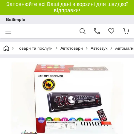
Заповнюйте всі Ваші дані в корзині для швидкої
відправки!
BeSimple
Товари та послуги
Автотовари
Автозвук
Автомагн