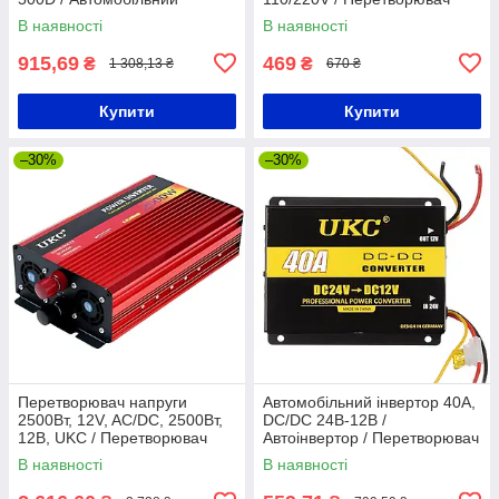
інвертор
напруги для авто
В наявності
В наявності
915,69
469
₴
₴
1 308,13 ₴
670 ₴
Купити
Купити
–30%
–30%
Перетворювач напруги
Автомобільний інвертор 40A,
2500Вт, 12V, AC/DC, 2500Вт,
DC/DC 24В-12В /
12В, UKC / Перетворювач
Автоінвертор / Перетворювач
напруги / Автоінвертор
напруги для авто
В наявності
В наявності