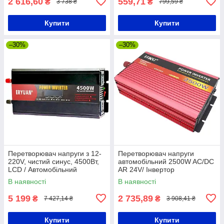
2 616,60
559,71
₴
₴
3 738 ₴
799,59 ₴
Купити
Купити
–30%
–30%
Перетворювач напруги з 12-
Перетворювач напруги
220V, чистий синус, 4500Вт,
автомобільний 2500W AC/DC
LCD / Автомобільний
AR 24V/ Інвертор
інвертор з чистою
В наявності
В наявності
синусоїдою
5 199
2 735,89
₴
₴
7 427,14 ₴
3 908,41 ₴
Купити
Купити