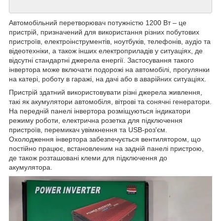
Автомобільний перетворювач потужністю 1200 Вт – це
пристрій, призначений для використання різних побутових
пристроїв, електроінструментів, ноутбуків, телефонів, аудіо та
відеотехніки, а також інших електроприладів у ситуаціях, де
відсутні стандартні джерела енергії. Застосування такого
інвертора може включати подорожі на автомобілі, прогулянки
на катері, роботу в гаражі, на дачі або в аварійних ситуаціях.
Пристрій здатний використовувати різні джерела живлення,
такі як акумулятори автомобіля, вітрові та сонячні генератори.
На передній панелі інвертора розміщуються індикатори
режиму роботи, електрична розетка для підключення
пристроїв, перемикач увімкнення та USB-роз'єм.
Охолодження інвертора забезпечується вентилятором, що
постійно працює, встановленим на задній панелі пристрою,
де також розташовані клеми для підключення до
акумулятора.