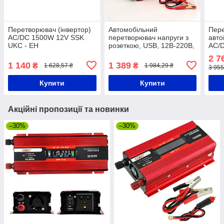
Перетворювач (інвертор)
Автомобільний
Пер
AC/DC 1500W 12V SSK
перетворювач напруги з
авто
UKC - EH
розеткою, USB, 12В-220В,
AC/D
SSK-2000W, Червоний /
Авто
2 7
Автомобільний інвертор
напр
1 140
1 389
₴
₴
1 628,57 ₴
1 984,29 ₴
3 955
Купити
Купити
Акційні пропозиції та новинки
–30%
–30%