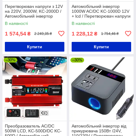
Перетворювач напруги з 12V
Автомобільний інвертор
на 220V, 2000W, KC-2000D /
1000W AC/DC KC-1000D 12V
Автомобільний інвертор
+ lcd / Перетворювач напруги
постійного струму
В наявності
В наявності
1 574,54
1 228,12
₴
₴
2 249,35 ₴
1 754,46 ₴
Купити
Купити
–30%
–30%
Преобразователь AC/DC
Автомобільний інвертор від
500W LCD, KC-500D/DC KC-
прикурювача 150Вт /24V,
500D / Автомобільний
110/220V / Перетворювач