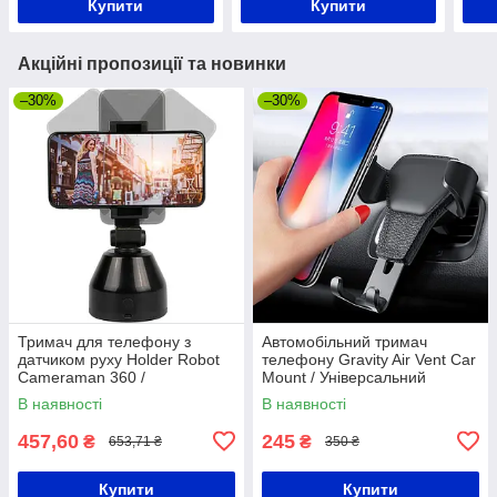
Купити
Купити
Акційні пропозиції та новинки
–30%
–30%
Тримач для телефону з
Автомобільний тримач
датчиком руху Holder Robot
телефону Gravity Air Vent Car
Cameraman 360 /
Mount / Універсальний
Поворотний штатив для
автотримач на решітку
В наявності
В наявності
смартфона
вентиляції
457,60
245
₴
₴
653,71 ₴
350 ₴
Купити
Купити