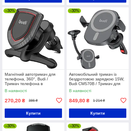
–30%
–30%
Магнітний автотримач для
Автомобільний тримач із
телефона, 360°, Budi /
бездротовою зарядкою 15W,
Тримач телефона в
Budi CM570B / Тримач для
дефлектор / Автомобільний
телефону в машину
В наявності
В наявності
тримач
270,20
849,80
₴
₴
386 ₴
1 214 ₴
Купити
Купити
–30%
–30%