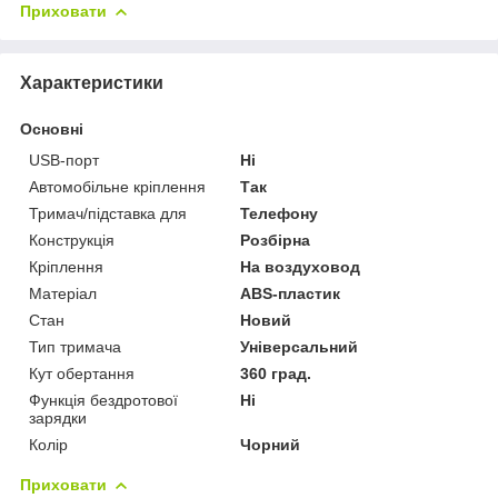
Приховати
Характеристики
Основні
USB-порт
Ні
Автомобільне кріплення
Так
Тримач/підставка для
Телефону
Конструкція
Розбірна
Кріплення
На воздуховод
Матеріал
ABS-пластик
Стан
Новий
Тип тримача
Універсальний
Кут обертання
360 град.
Функція бездротової
Ні
зарядки
Колір
Чорний
Приховати