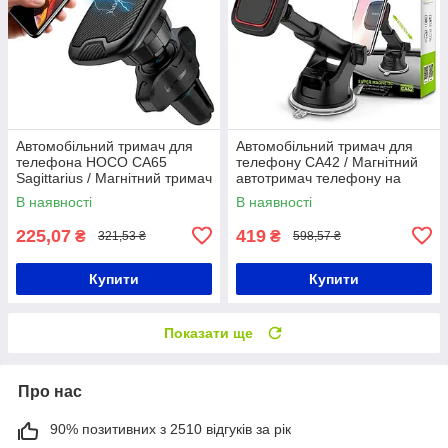
Автомобільний тримач для
Автомобільний тримач для
телефона HOCO CA65
телефону CA42 / Магнітний
Sagittarius / Магнітний тримач
автотримач телефону на
дефлектор / Автомобільний
скло та панель
В наявності
В наявності
холдер
225,07
419
₴
₴
321,53 ₴
598,57 ₴
Купити
Купити
Показати ще
Про нас
90% позитивних з 2510 відгуків за рік