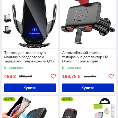
Тримач для телефону в
Автомобільний тримач
машину з бездротовою
телефону в дефлектор H21
зарядкою + перехідники Q3 /
Dragon / Тримач для
Автотримач телефону в авто
смартфона / Автотримач
В наявності
В наявності
489
199,78
₴
₴
698,57 ₴
285,40 ₴
Купити
Купити
–30%
–30%