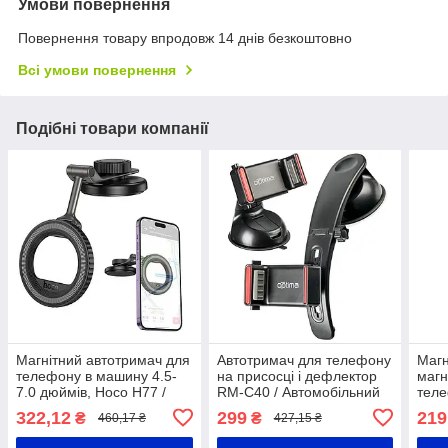
Умови повернення
Повернення товару впродовж 14 днів безкоштовно
Всі умови повернення
Подібні товари компанії
Магнітний автотримач для
Автотримач для телефону
Магн
телефону в машину 4.5-
на присосці і дефлектор
магн
7.0 дюймів, Hoco H77 /
RM-C40 / Автомобільний
тел
Автомобільний тримач
тримач для смартфона /
Чорн
322,12
299
219
₴
₴
460,17 ₴
427,15 ₴
Тримач для телефону в
магн
авто
та р