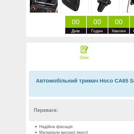
0
0
0
0
0
0
Днів
Годин
Хвилин
Опис
Автомобільний тримач Hoco CA65 Sag
Переваги:
Надійна фіксація
Матеріали високої якості