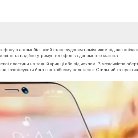
фону в автомобілі, який стане чудовим помічником під час поїздок. 
решітці та надійно утримує телефон за допомогою магніта.
вої пластини на задній кришці або під чохлом. З можливістю оберт
на і зафіксувати його в потрібному положенні. Стильний та практ