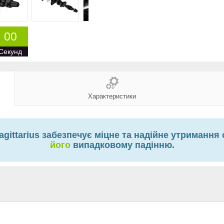
0
0
Секунд
Характеристики
ittarius забезпечує міцне та надійне утримання 
його
випадковому падінню.