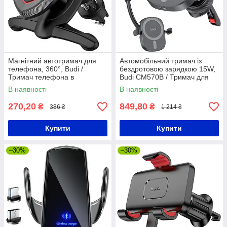
Магнітний автотримач для
Автомобільний тримач із
телефона, 360°, Budi /
бездротовою зарядкою 15W,
Тримач телефона в
Budi CM570B / Тримач для
дефлектор / Автомобільний
телефону в машину
В наявності
В наявності
тримач
270,20
849,80
₴
₴
386 ₴
1 214 ₴
Купити
Купити
–30%
–30%