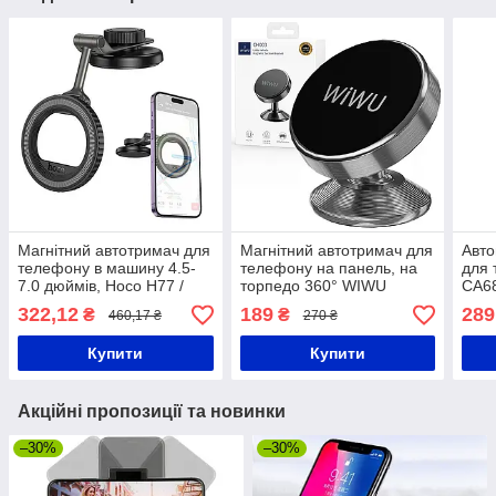
Магнітний автотримач для
Магнітний автотримач для
Авто
телефону в машину 4.5-
телефону на панель, на
для 
7.0 дюймів, Hoco H77 /
торпедо 360° WIWU
CA68
Автомобільний тримач
CH003, Чорний /
для 
322,12
189
289
₴
₴
460,17 ₴
270 ₴
Магнітний тримач для
Кріп
смартфона в авто
Купити
Купити
Акційні пропозиції та новинки
–30%
–30%