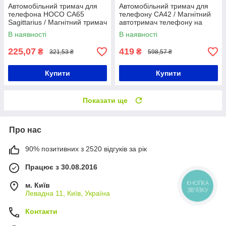
Автомобільний тримач для
Автомобільний тримач для
телефона HOCO CA65
телефону CA42 / Магнітний
Sagittarius / Магнітний тримач
автотримач телефону на
дефлектор / Автомобільний
скло та панель
В наявності
В наявності
холдер
225,07
419
₴
₴
321,53 ₴
598,57 ₴
Купити
Купити
Показати ще
Про нас
90% позитивних з 2520 відгуків за рік
Працює з 30.08.2016
КНОПКА
м. Київ
ЗВ'ЯЗКУ
Левадна 11, Київ, Україна
Контакти