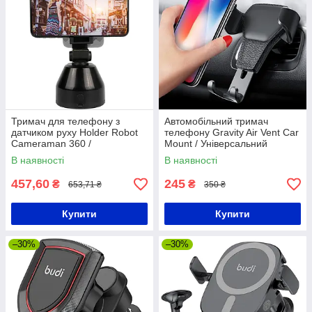
Тримач для телефону з
Автомобільний тримач
датчиком руху Holder Robot
телефону Gravity Air Vent Car
Cameraman 360 /
Mount / Універсальний
Поворотний штатив для
автотримач на решітку
В наявності
В наявності
смартфона
вентиляції
457,60
245
₴
₴
653,71 ₴
350 ₴
Купити
Купити
–30%
–30%