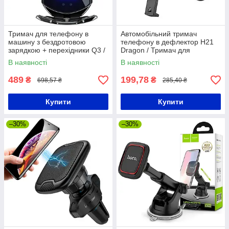
Тримач для телефону в
Автомобільний тримач
машину з бездротовою
телефону в дефлектор H21
зарядкою + перехідники Q3 /
Dragon / Тримач для
Автотримач телефону в авто
смартфона / Автотримач
В наявності
В наявності
489
199,78
₴
₴
698,57 ₴
285,40 ₴
Купити
Купити
–30%
–30%