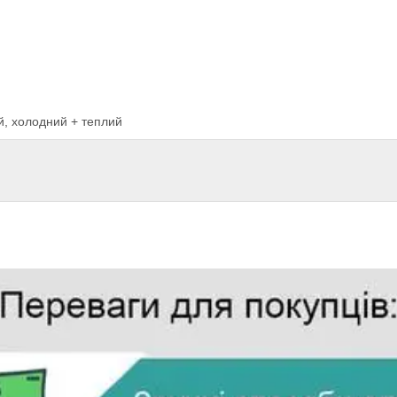
й, холодний + теплий