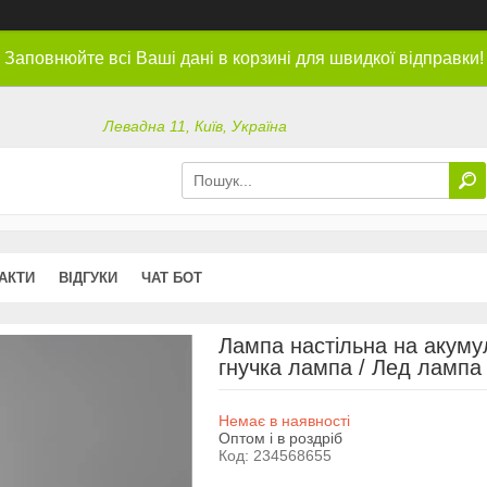
Заповнюйте всі Ваші дані в корзині для швидкої відправки!
Левадна 11, Київ, Україна
АКТИ
ВІДГУКИ
ЧАТ БОТ
Лампа настільна на акуму
гнучка лампа / Лед лампа 
Немає в наявності
Оптом і в роздріб
Код:
234568655