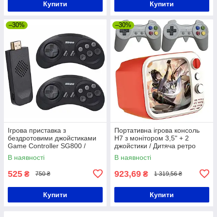
Купити
Купити
–30%
–30%
Ігрова приставка з
Портативна ігрова консоль
бездротовими джойстиками
H7 з монітором 3,5" + 2
Game Controller SG800 /
джойстики / Дитяча ретро
Ігрова консоль для
приставка з іграми
В наявності
В наявності
телевізора
525
923,69
₴
₴
750 ₴
1 319,56 ₴
Купити
Купити