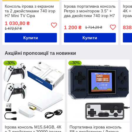
Консоль ігрова з екраном
Ігрова портативна консоль
Ігро
та 2 джойстиками 740 ігор
Ретро з монітором 3.5" +
4К +
H7 Mini TV Сіра
два джойстики 740 ігор H7
ігра
Mini TV Помаранчева
прис
1 030,80
₴
прис
1 200
838
₴
1 714,29 ₴
1 472,57 ₴
Купити
Купити
Акційні пропозиції та новинки
–30%
–30%
Ігрова консоль M15,64GB, 4К
Портативна ігрова консоль
+ 2 джойстики з 20000 іграми
S8 з джойстиком / Дитяча