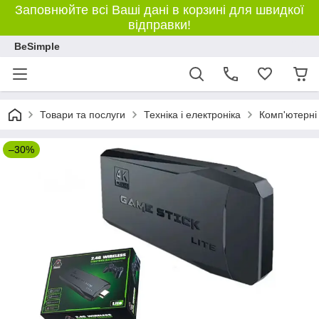
Заповнюйте всі Ваші дані в корзині для швидкої
відправки!
BeSimple
Товари та послуги
Техніка і електроніка
Комп'ютерні
–30%