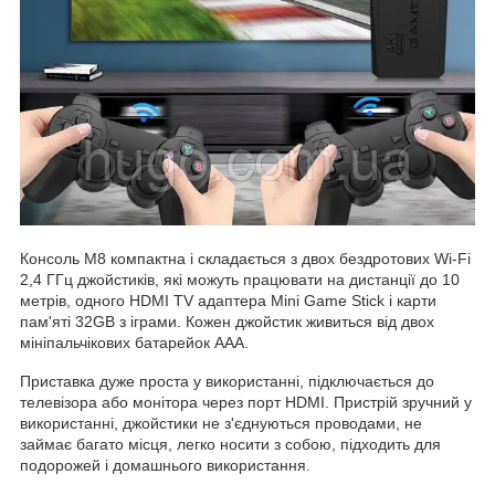
Консоль M8 компактна і складається з двох бездротових Wi-Fi
2,4 ГГц джойстиків, які можуть працювати на дистанції до 10
метрів, одного HDMI TV адаптера Mini Game Stick і карти
пам'яті 32GB з іграми. Кожен джойстик живиться від двох
мініпальчікових батарейок ААА.
Приставка дуже проста у використанні, підключається до
телевізора або монітора через порт HDMI. Пристрій зручний у
використанні, джойстики не з'єднуються проводами, не
займає багато місця, легко носити з собою, підходить для
подорожей і домашнього використання.