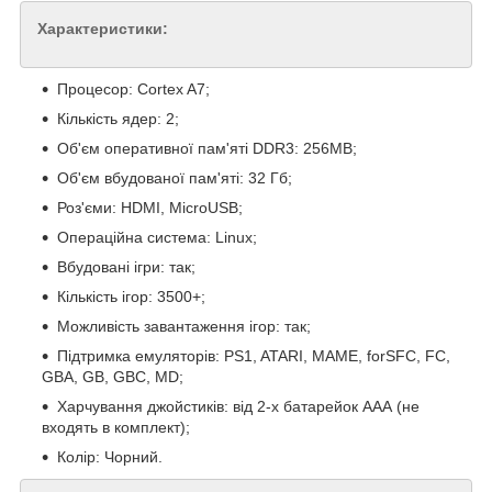
Характеристики:
Процесор: Cortex A7;
Кількість ядер: 2;
Об'єм оперативної пам'яті DDR3: 256MB;
Об'єм вбудованої пам'яті: 32 Гб;
Роз'єми: HDMI, MicroUSB;
Операційна система: Linux;
Вбудовані ігри: так;
Кількість ігор: 3500+;
Можливість завантаження ігор: так;
Підтримка емуляторів: PS1, ATARI, MAME, forSFC, FC,
GBA, GB, GBC, MD;
Харчування джойстиків: від 2-х батарейок ААА (не
входять в комплект);
Колір: Чорний.