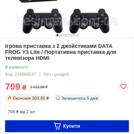
Ігрова приставка з 2 джойстиками DATA
FROG Y3 Lite / Портативна приставка для
телевізора HDMI
В наявності
Код: 234566637
Опт і роздріб
709
₴
1 012,86 ₴
Економія
303.86 ₴
Залишилось
5 днів
704 ₴
від 2 шт.
Купити