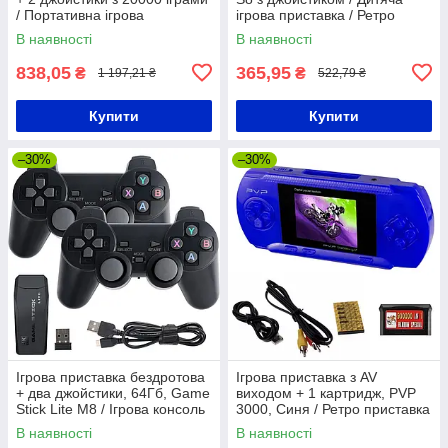
/ Портативна ігрова
ігрова приставка / Ретро
приставка / Дитяча приставка
консоль для ігор
В наявності
В наявності
838,05
365,95
₴
₴
1 197,21 ₴
522,79 ₴
Купити
Купити
–30%
–30%
Ігрова приставка бездротова
Ігрова приставка з AV
+ два джойстики, 64Гб, Game
виходом + 1 картридж, PVP
Stick Lite M8 / Ігрова консоль
3000, Синя / Ретро приставка
для телевізора
/ Портативна ігрова консоль
В наявності
В наявності