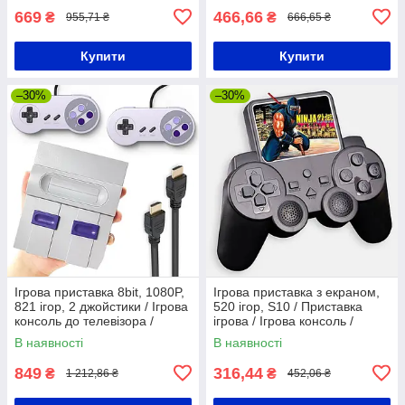
669
466,66
₴
₴
955,71 ₴
666,65 ₴
Купити
Купити
–30%
–30%
Ігрова приставка 8bit, 1080P,
Ігрова приставка з екраном,
821 ігор, 2 джойстики / Ігрова
520 ігор, S10 / Приставка
консоль до телевізора /
ігрова / Ігрова консоль /
Приставка з ретро іграми
Портативна консоль
В наявності
В наявності
849
316,44
₴
₴
1 212,86 ₴
452,06 ₴