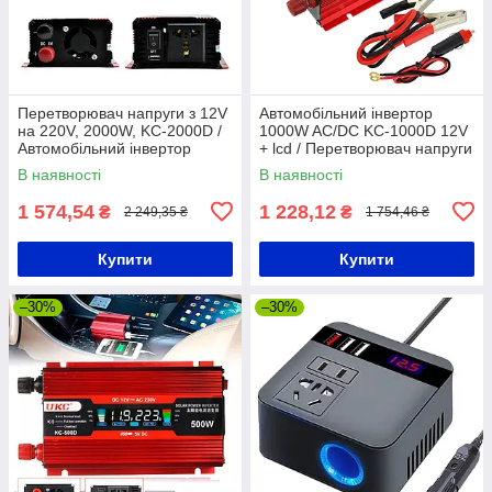
Перетворювач напруги з 12V
Автомобільний інвертор
на 220V, 2000W, KC-2000D /
1000W AC/DC KC-1000D 12V
Автомобільний інвертор
+ lcd / Перетворювач напруги
постійного струму
В наявності
В наявності
1 574,54
1 228,12
₴
₴
2 249,35 ₴
1 754,46 ₴
Купити
Купити
–30%
–30%