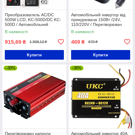
Преобразователь AC/DC
Автомобільний інвертор від
500W LCD, KC-500D/DC KC-
прикурювача 150Вт /24V,
500D / Автомобільний
110/220V / Перетворювач
інвертор
напруги для авто
В наявності
В наявності
915,69
469
₴
₴
1 308,13 ₴
670 ₴
Купити
Купити
–30%
–30%
Перетворювач напруги
Автомобільний інвертор 40A,