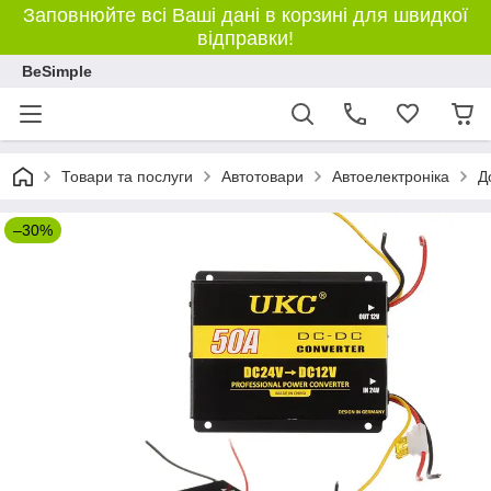
Заповнюйте всі Ваші дані в корзині для швидкої
відправки!
BeSimple
Товари та послуги
Автотовари
Автоелектроніка
Д
–30%