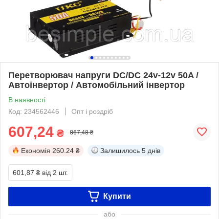
Перетворювач напруги DC/DC 24v-12v 50A /
Автоінвертор / Автомобільний інвертор
В наявності
Код: 234562446
Опт і роздріб
607,24
₴
867,48 ₴
Економія
260.24 ₴
Залишилось
5 днів
601,87 ₴
від 2 шт.
Купити
або