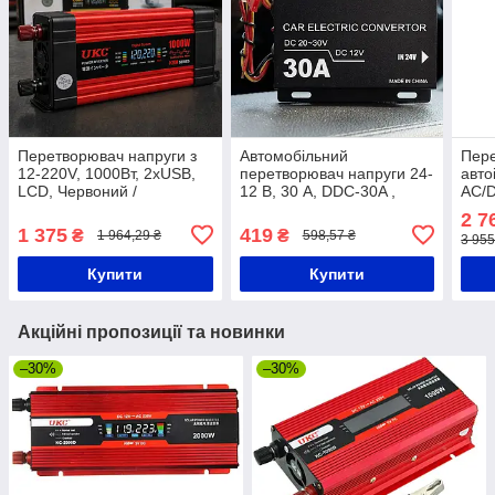
Перетворювач напруги з
Автомобільний
Пер
12-220V, 1000Вт, 2хUSB,
перетворювач напруги 24-
авто
LCD, Червоний /
12 В, 30 A, DDC-30A ,
AC/D
Автомобільний інвертор /
Чорний / Автомобільний
Авто
2 7
Автоінвертор
інвертор / Автоінвертор
напр
1 375
419
₴
₴
1 964,29 ₴
598,57 ₴
3 955
Купити
Купити
Акційні пропозиції та новинки
–30%
–30%