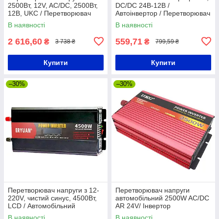
2500Вт, 12V, AC/DC, 2500Вт,
DC/DC 24В-12В /
12В, UKC / Перетворювач
Автоінвертор / Перетворювач
напруги / Автоінвертор
напруги для авто
В наявності
В наявності
2 616,60
559,71
₴
₴
3 738 ₴
799,59 ₴
Купити
Купити
–30%
–30%
Перетворювач напруги з 12-
Перетворювач напруги
220V, чистий синус, 4500Вт,
автомобільний 2500W AC/DC
LCD / Автомобільний
AR 24V/ Інвертор
інвертор з чистою
В наявності
В наявності