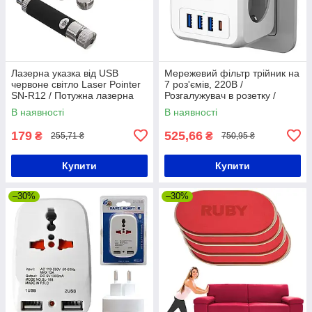
Лазерна указка від USB
Мережевий фільтр трійник на
червоне світло Laser Pointer
7 роз'ємів, 220В /
SN-R12 / Потужна лазерна
Розгалужувач в розетку /
юсб указка з насадками
Трійник з юсб / Мережевий
В наявності
В наявності
адаптер
179
525,66
₴
₴
255,71 ₴
750,95 ₴
Купити
Купити
–30%
–30%