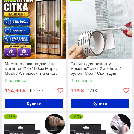
Москітна сітка на двері на
Стрічка для ремонту
магнітах 210х100см Magic
москітної сітки 2м х 5см, 1
Mesh / Антимоскітна сітка /
рулон, Сіра / Скотч для
Дверна сітка / Магнітна
москітної сітки
В наявності
В наявності
штора
134,60
119
₴
₴
192,28 ₴
170 ₴
Купити
Купити
–30%
–30%