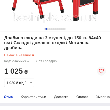
Драбина сходи на 3 ступені, до 150 кг, 84х40
см / Складні домашні сходи / Металева
драбина
Немає в наявності
Код: 234566857
Опт і роздріб
1 025
₴
1 020 ₴
від 2 шт.
Опис
Характеристики
Доставка
Оплата
Умови п