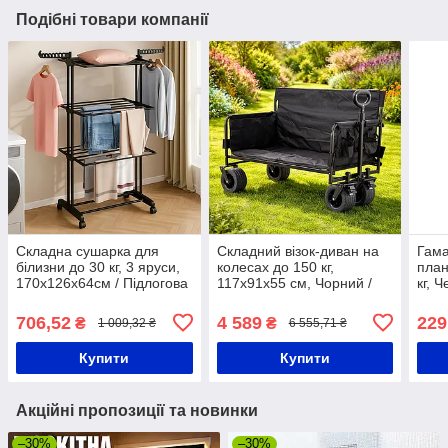
Подібні товари компанії
Складна сушарка для
Складний візок-диван на
Гама
білизни до 30 кг, 3 яруси,
колесах до 150 кг,
план
170х126х64см / Підлогова
117х91х55 см, Чорний /
кг, 
сушарка для одягу /
Візок для кемпінгу /
мекс
Багатоярусна сушарка на
Садовий візок / Вантажний
баво
706,52
4 589
229
₴
₴
1 009,32 ₴
6 555,71 ₴
коліщатках
візок
саду
Купити
Купити
Акційні пропозиції та новинки
–30%
–30%