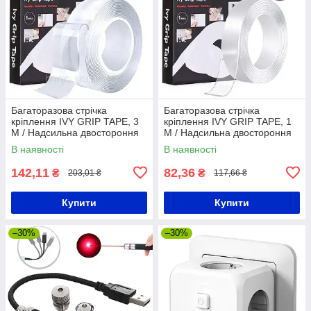
Багаторазова стрічка
Багаторазова стрічка
кріплення IVY GRIP TAPE, 3
кріплення IVY GRIP TAPE, 1
M / Надсильна двостороння
M / Надсильна двостороння
клейка стрічка скотч
клейка стрічка скотч
В наявності
В наявності
142,11
82,36
₴
₴
203,01 ₴
117,66 ₴
Купити
Купити
–30%
–30%