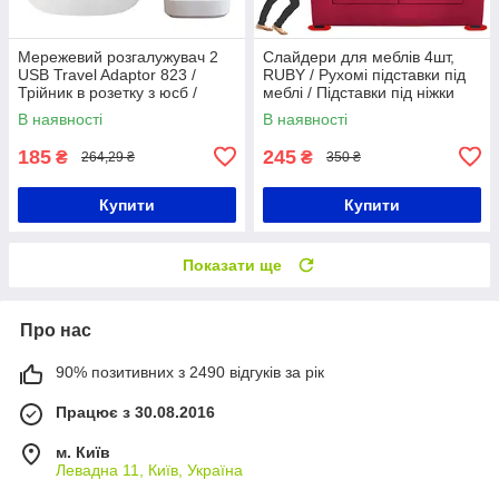
Мережевий розгалужувач 2
Слайдери для меблів 4шт,
USB Travel Adaptor 823 /
RUBY / Рухомі підставки під
Трійник в розетку з юсб /
меблі / Підставки під ніжки
Мережевий адаптер для
В наявності
В наявності
подорожей
185
245
₴
₴
264,29 ₴
350 ₴
Купити
Купити
Показати ще
Про нас
90% позитивних з 2490 відгуків за рік
Працює з 30.08.2016
м. Київ
Левадна 11, Київ, Україна