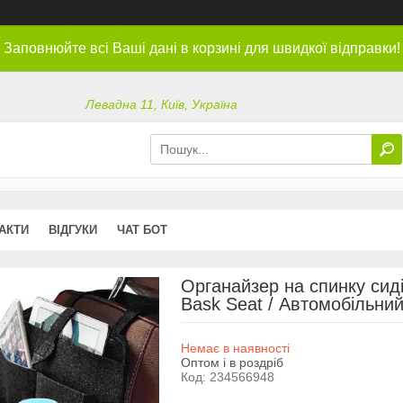
Заповнюйте всі Ваші дані в корзині для швидкої відправки!
Левадна 11, Київ, Україна
АКТИ
ВІДГУКИ
ЧАТ БОТ
Органайзер на спинку сиді
Bask Seat / Автомобільни
Немає в наявності
Оптом і в роздріб
Код:
234566948