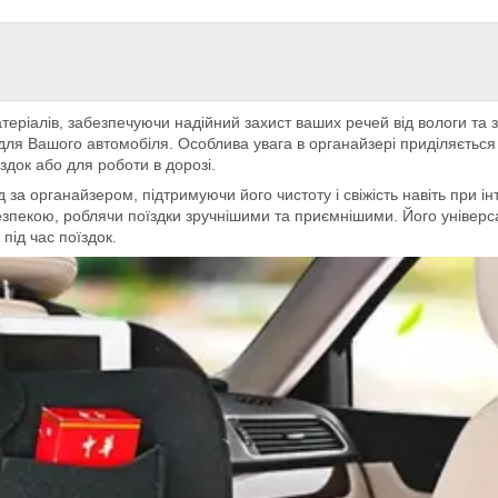
ріалів, забезпечуючи надійний захист ваших речей від вологи та зб
 для Вашого автомобіля. Особлива увага в органайзері приділяєтьс
здок або для роботи в дорозі.
д за органайзером, підтримуючи його чистоту і свіжість навіть при
езпекою, роблячи поїздки зручнішими та приємнішими. Його універса
під час поїздок.