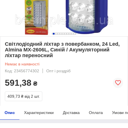
Світлодіодний ліхтар з повербанком, 24 Led,
Almina MX-2606L, Синій / Акумуляторний
ліхтар переносний
Немає в наявності
Код: 23456774302
Опт і роздріб
591,38
₴
409,73 ₴
від 2 шт.
Опис
Характеристики
Доставка
Оплата
Умови п