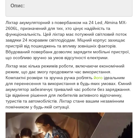
Опис:
Ліхтар акумуляторний з повербанком на 24 Led, Almina MX-
2606L, призначений для тих, хто цінує надійність та
функціональність. Цей ліхтар має потужний світловий поток
завдяки 24 яскравим світлодіодам. Міцний корпус захищає
пристрій від пошкоджень та впливу зовнішніх факторів.
Вбудований повербанк дозволяє зарядити мобільні пристрої,
що особливо зручно за умов відсутності електрики.
Ліхтар має кілька режимів роботи, включаючи економічний
режим, що дає змогу продовжити час використання.
Компактні розміри та зручна ручка роблять
його
ідеальним
для перенесення та використання в будь-яких умовах. Ємний
акумулятор забезпечує тривалий час роботи без заряджання.
Це відмінне рішення для любителів активного відпочинку,
туристів та автомобілістів. Ліхтар стане вашим незамінним
помічником у будь-якій ситуації.