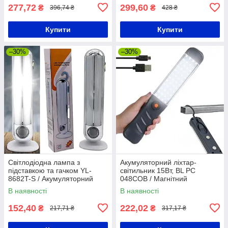
277,72
299,60
₴
₴
396,74 ₴
428 ₴
Купити
Купити
–30%
–30%
Світлодіодна лампа з
Акумуляторний ліхтар-
підставкою та гачком YL-
світильник 15Вт, BL PC
8682T-S / Акумуляторний
048COB / Магнітний
світильник / Кемпінговий
світлодіодний ліхтарик з
В наявності
В наявності
ліхтар
гачком
152,40
222,02
₴
₴
217,71 ₴
317,17 ₴