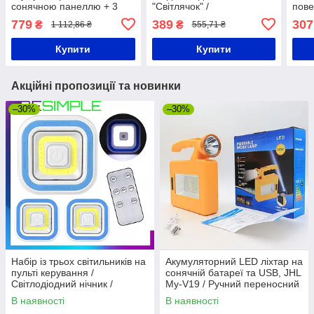
сонячною панеллю + 3
"Світлячок" /
пов
лампочки, USB, CL-28,
Світлодіодний ліхтар для
POW
779
389
307
₴
₴
1 112,86 ₴
555,71 ₴
Чорний / Переносний
кемпінгу / Похідний ліхтар
180
прожектор / Світлодіодний
/ Переносний
Купити
Купити
ліхтар
Акційні пропозиції та новинки
–30%
–30%
Набір із трьох світильників на
Акумуляторний LED ліхтар на
пульті керування /
сонячній батареї та USB, JHL
Світлодіодний нічник /
My-V19 / Ручний переносний
Автономні LED лампи на
ліхтар
В наявності
В наявності
батарейках