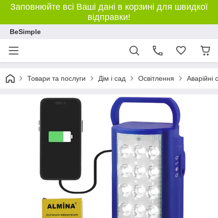
Заповнюйте всі Ваші дані в корзині для швидкої
відправки!
BeSimple
Товари та послуги
Дім і сад
Освітлення
Аварійні 