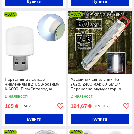
Купити
Купити
–30%
–30%
Портативна лампа з
Аварійний світильник HG-
живленням від USB-роз'єму
7628, 2400 мАг, 60 SMD /
К-6000, Біла/Світолодна
Переносна акумуляторна
лампа-ліхтар/ Мініліхтарик
LED лампа-ліхтар
В наявності
В наявності
105
194,67
₴
₴
150 ₴
278,10 ₴
Купити
Купити
–30%
–30%