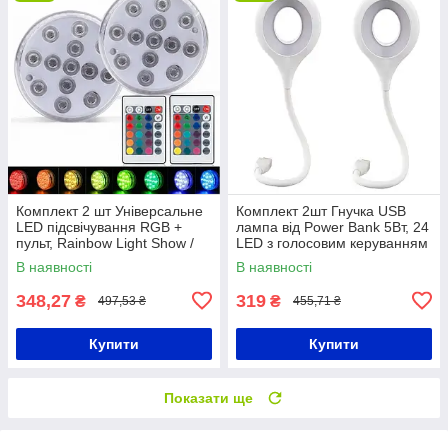
Комплект 2 шт Універсальне
Комплект 2шт Гнучка USB
LED підсвічування RGB +
лампа від Power Bank 5Вт, 24
пульт, Rainbow Light Show /
LED з голосовим керуванням
Водонепроникний світильник
/ Юсб світильник від
В наявності
В наявності
повербанку
348,27
319
₴
₴
497,53 ₴
455,71 ₴
Купити
Купити
Показати ще