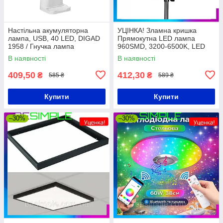
Настільна акумуляторна
УЦІНКА! Зламна кришка
лампа, USB, 40 LED, DIGAD
Прямокутна LED лампа
1958 / Гнучка лампа
960SMD, 3200-6500K, LED
світлодіодна від акумулятора
Pro U800 / Студійна лампа /
В наявності
В наявності
Відеосвітло для фото, відео
409,50
412,30
₴
₴
585 ₴
589 ₴
Купити
Купити
–30%
–30%