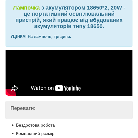
Лампочка
з акумулятором 18650*2, 20W -
це портативний освітлювальний
пристрій, який працює від вбудованих
акумуляторів типу 18650.
УЦІНКА! На лампочці тріщина.
Переваги:
Бездротова робота
Компактний розмір