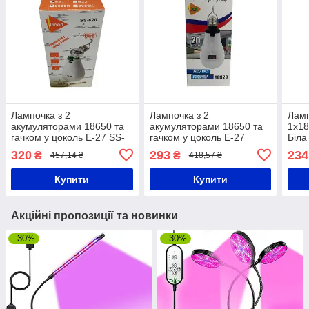
Лампочка з 2
Лампочка з 2
Ламп
акумуляторами 18650 та
акумуляторами 18650 та
1x18
гачком у цоколь Е-27 SS-
гачком у цоколь Е-27
Біла
620 20W Біла
Y6920
320
293
234
₴
₴
457,14 ₴
418,57 ₴
Купити
Купити
Акційні пропозиції та новинки
–30%
–30%