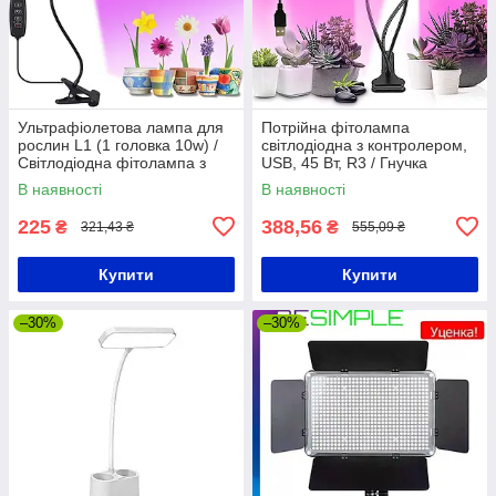
Ультрафіолетова лампа для
Потрійна фітолампа
рослин L1 (1 головка 10w) /
світлодіодна з контролером,
Світлодіодна фітолампа з
USB, 45 Вт, R3 / Гнучка
таймером 68 х 11 см
настільна лампа для
В наявності
В наявності
кімнатних квітів
225
388,56
₴
₴
321,43 ₴
555,09 ₴
Купити
Купити
–30%
–30%