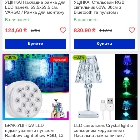
УЦІНКА! Накладна рамка для
УЦІНКА! Стельовий RGB
LED панелі, 59,5x59,5 см,
світильник 60W, 38см з
VARGO / Рамка для монтажу
Bluetooth та пультом /
LED панелі / Рамка для
Світлодіодна лампа / Люстра
В наявності
В наявності
світлодіодної панелі
з регулюванням яскравості
124,60
830,90
₴
₴
178 ₴
1 187 ₴
Купити
Купити
–30%
–30%
БРАК-УЦІНКА! LED
LED світильник Crystal light із
підсвічування з пультом
сенсорним керуванням /
Rainbow Light Show RGB, 13
Настільна лампа нічник /