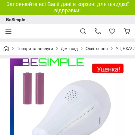
Заповнюйте всі Ваші дані в корзині для швидкої
відправки!
BeSimple
Товари та послуги
Дім і сад
Освітлення
УЦІНКА! Л