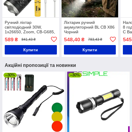
Ручний ліхтар
Ліхтарик ручний
Нало
світлодіодний 30W,
акумуляторний BL CB X86
8 го
1х26650, Zoom, CB-G685,
Чорний
C Ba
Чорний / Акумуляторний
Акум
589
548,40
545
₴
₴
841,43 ₴
783,43 ₴
ліхтар тактичний / LED-
ліхт
ліхтарик металевий
ліхт
Купити
Купити
Акційні пропозиції та новинки
–30%
–30%