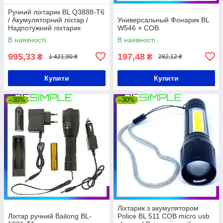
Ручний ліхтарик BL Q3888-T6
/ Акумуляторний ліхтар /
Универсальный Фонарик BL
Надпотужний ліхтарик
W546 + COB
В наявності
В наявності
995,33
197,48
₴
₴
1 421,90 ₴
282,12 ₴
Купити
Купити
–30%
–30%
Ліхтарик з акумулятором
Ліхтар ручний Bailong BL-
Police BL 511 COB micro usb