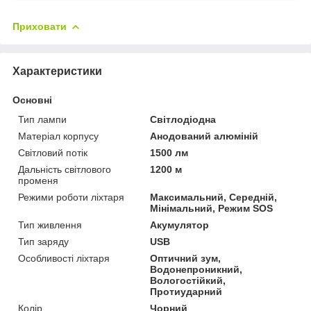
Приховати
Характеристики
Основні
Тип лампи
Світлодіодна
Матеріал корпусу
Анодований алюміній
Світловий потік
1500 лм
Дальність світлового
1200 м
променя
Режими роботи ліхтаря
Максимальний, Середній,
Мінімальний, Режим SOS
Тип живлення
Акумулятор
Тип заряду
USB
Особливості ліхтаря
Оптичний зум,
Водонепроникний,
Вологостійкий,
Протиударний
Колір
Чорний