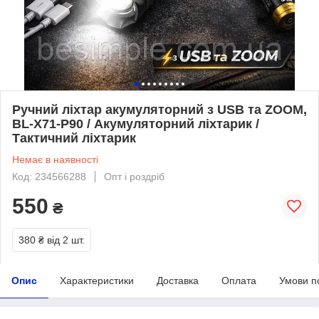
Ручний ліхтар акумуляторний з USB та ZOOM,
BL-X71-P90 / Акумуляторний ліхтарик /
Тактичний ліхтарик
Немає в наявності
Код: 234566288
Опт і роздріб
550
₴
380 ₴
від 2 шт.
Опис
Характеристики
Доставка
Оплата
Умови п