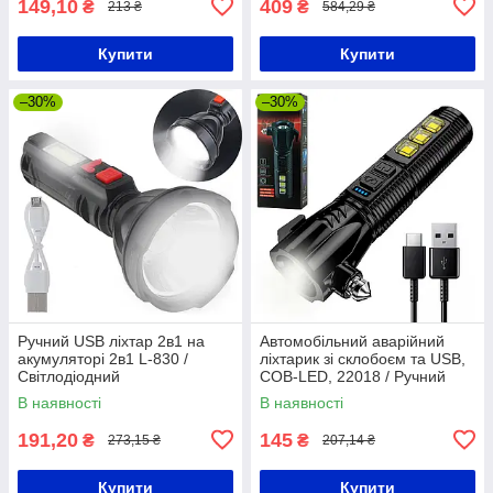
149,10
409
₴
₴
213 ₴
584,29 ₴
Купити
Купити
–30%
–30%
Ручний USB ліхтар 2в1 на
Автомобільний аварійний
акумуляторі 2в1 L-830 /
ліхтарик зі склобоєм та USB,
Світлодіодний
COB-LED, 22018 / Ручний
акумуляторний ліхтарик-
ліхтар для розбивання скла
В наявності
В наявності
лампа
191,20
145
₴
₴
273,15 ₴
207,14 ₴
Купити
Купити