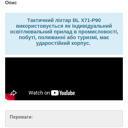
Опис
Тактичний ліхтар BL X71-P90
використовується як індивідуальний
освітлювальний прилад в промисловості,
побуті, полюванні або туризмі, має
ударостійкий корпус.
Переваги: