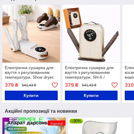
Електрична сушарка для
Електрична сушарка для
Елек
взуття з регулюванням
взуття з регулюванням
косм
температури, Shoe dryer,
температури, SH-6 /
макі
SH-2 / Електросушарка
Сушарка для рукавичок /
Трим
379
379
310
₴
₴
541,43 ₴
541,43 ₴
для взуття / Взуттєва
Електросушарка для
сушка
взуття / Взуттєва сушка
Купити
Купити
Акційні пропозиції та новинки
–30%