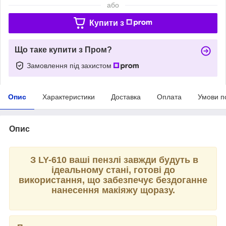
або
Купити з
Що таке купити з Пром?
Замовлення під захистом
Опис
Характеристики
Доставка
Оплата
Умови п
Опис
З LY-610 ваші пензлі завжди будуть в
ідеальному стані, готові до
використання, що забезпечує бездоганне
нанесення макіяжу щоразу.