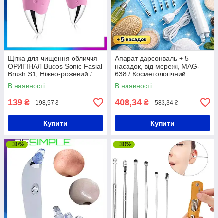
Щітка для чищення обличчя
Апарат дарсонваль + 5
ОРИГІНАЛ Bucos Sonic Fasial
насадок, від мережі, MAG-
Brush S1, Ніжно-рожевий /
638 / Косметологічний
Електрична щітка для
дарсонваль / Дарсонваль для
В наявності
В наявності
обличчя
волосся
139
408,34
₴
₴
198,57 ₴
583,34 ₴
Купити
Купити
–30%
–30%