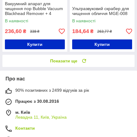
Вакуумний апарат для
чищення пор Bubble Vacuum
Ультразвуковий скрабер для
Blackhead Remover + 4
чищення обличчя MGE-008
насадки / Бездротовий
В наявності
В наявності
очищувач шкіри
236,60
184,64
₴
₴
338 ₴
263,77 ₴
Купити
Купити
Показати ще
Про нас
90% позитивних з 2499 відгуків за рік
Працює з 30.08.2016
м. Київ
Левадна 11, Київ, Україна
Контакти