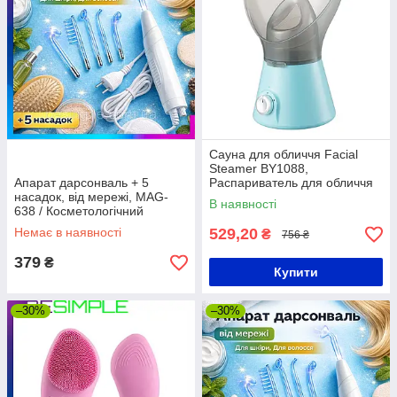
Сауна для обличчя Facial
Steamer BY1088,
Апарат дарсонваль + 5
Распариватель для обличчя
насадок, від мережі, MAG-
В наявності
638 / Косметологічний
дарсонваль / Дарсонваль для
Немає в наявності
529,20
₴
756 ₴
волосся
379
₴
Купити
–30%
–30%