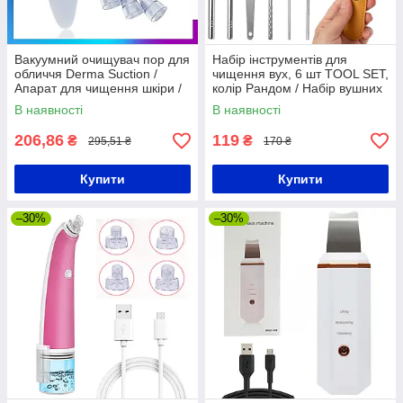
Вакуумний очищувач пор для
Набір інструментів для
обличчя Derma Suction /
чищення вух, 6 шт TOOL SET,
Апарат для чищення шкіри /
колір Рандом / Набір вушних
Прилад для видалення
металевих паличок
В наявності
В наявності
чорних точок
206,86
119
₴
₴
295,51 ₴
170 ₴
Купити
Купити
–30%
–30%