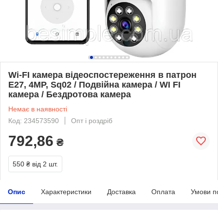
Wi-FI камера відеоспостереження в патрон
E27, 4МР, Sq02 / Подвійна камера / WI FI
камера / Бездротова камера
Немає в наявності
Код: 234573590
Опт і роздріб
792,86
₴
550 ₴
від 2 шт.
Опис
Характеристики
Доставка
Оплата
Умови п