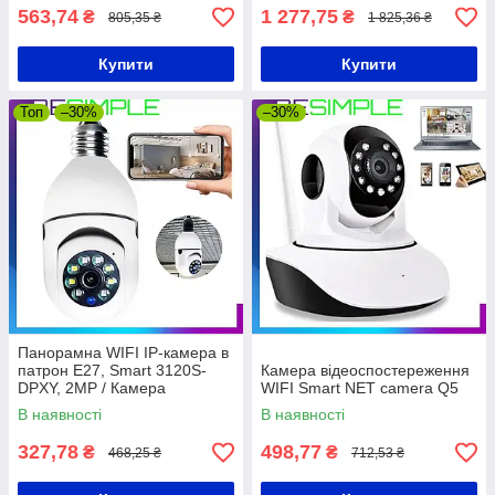
563,74
1 277,75
₴
₴
805,35 ₴
1 825,36 ₴
Купити
Купити
Топ
–30%
–30%
Панорамна WIFI IP-камера в
патрон Е27, Smart 3120S-
Камера відеоспостереження
DPXY, 2MP / Камера
WIFI Smart NET camera Q5
відеоспостереження з
В наявності
В наявності
датчиком руху
327,78
498,77
₴
₴
468,25 ₴
712,53 ₴