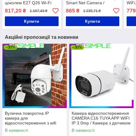
цоколем Е27 Q26 Wi-Fi
Smart Net Camera /
WiFi
Біла
Поворотна IP камера з
Віде
817,20
865
779
₴
₴
1 167,43 ₴
1 235,71 ₴
віддаленим доступом
Кам
Купити
Купити
Акційні пропозиції та новинки
–30%
–30%
Вулична поворотна IP
Камера відеоспостереження
камера для
CAMERA C16 TUYA APP WIFI
відеоспостереження з wifi
IP 3.0mp / Камера з датчиком
CAMERA CAM 6 / Камера
руху
В наявності
В наявності
відеоспостереження вулична