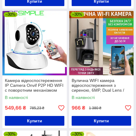
Купити
Купити
–30%
–30%
Камера відеоспостереження
Вулична WIFI камера
IP Camera Onvif P2P HD WIFI
відеоспостереження з
c поворотним механізмом
сиреною, 6MP, Dual Lens /
Поворотна камера
В наявності
В наявності
спостереження / Вайфай
камера
549,66
966
₴
₴
785,23 ₴
1 380 ₴
Купити
Купити
–30%
–30%