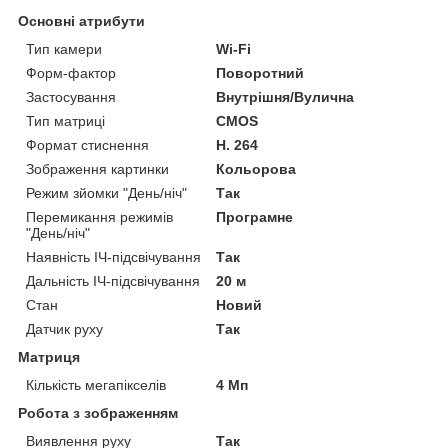
Основні атрибути
Тип камери
Wi-Fi
Форм-фактор
Поворотний
Застосування
Внутрішня/Вулична
Тип матриці
CMOS
Формат стиснення
H. 264
Зображення картинки
Кольорова
Режим зйомки "День/ніч"
Так
Перемикання режимів
Програмне
"День/ніч"
Наявність ІЧ-підсвічування
Так
Дальність ІЧ-підсвічування
20 м
Стан
Новий
Датчик руху
Так
Матриця
Кількість мегапікселів
4 Мп
Робота з зображенням
Виявлення руху
Так