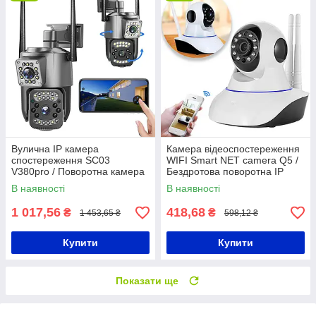
Вулична IP камера
Камера відеоспостереження
спостереження SC03
WIFI Smart NET camera Q5 /
V380pro / Поворотна камера
Бездротова поворотна IP
відеоспостереження
камера / Відеоняня
В наявності
В наявності
1 017,56
418,68
₴
₴
1 453,65 ₴
598,12 ₴
Купити
Купити
Показати ще