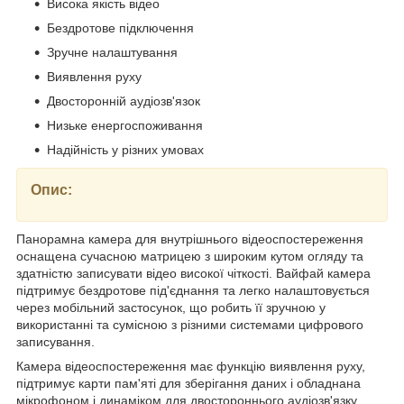
Висока якість відео
Бездротове підключення
Зручне налаштування
Виявлення руху
Двосторонній аудіозв'язок
Низьке енергоспоживання
Надійність у різних умовах
Опис:
Панорамна камера для внутрішнього відеоспостереження
оснащена сучасною матрицею з широким кутом огляду та
здатністю записувати відео високої чіткості. Вайфай камера
підтримує бездротове під'єднання та легко налаштовується
через мобільний застосунок, що робить її зручною у
використанні та сумісною з різними системами цифрового
записування.
Камера відеоспостереження має функцію виявлення руху,
підтримує карти пам'яті для зберігання даних і обладнана
мікрофоном і динаміком для двостороннього аудіозв'язку.