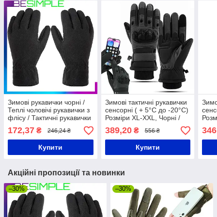
Зимові рукавички чорні /
Зимові тактичні рукавички
Зимо
Теплі чоловічі рукавички з
сенсорні ( + 5°C до -20°C)
сенс
флісу / Тактичні рукавички
Розміри ХL-XХL, Чорні /
Розм
Штурмові рукавички
Армі
172,37
389,20
346
₴
₴
246,24 ₴
556 ₴
повнопалі
штур
Купити
Купити
Акційні пропозиції та новинки
–30%
–30%