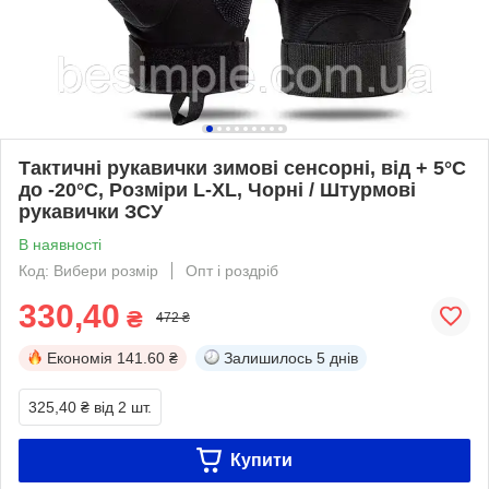
Тактичні рукавички зимові сенсорні, від + 5°C
до -20°C, Розміри L-XL, Чорні / Штурмові
рукавички ЗСУ
В наявності
Код: Вибери розмір
Опт і роздріб
330,40
₴
472 ₴
Економія
141.60 ₴
Залишилось
5 днів
325,40 ₴
від 2 шт.
Купити