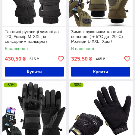
Тактичні рукавиці зимові до
Зимові рукавички тактичні
-20, Розмір M-XXL, із
сенсорні ( + 5°C до -20°C)
сенсорним пальцем /
Розміри L-XХL, Хакі /
Повнопалі рукавиці
Штурмові рукавички
В наявності
В наявності
водонепроникні
повнопалі
430,50
325,50
₴
₴
615 ₴
465 ₴
Купити
Купити
–30%
–30%