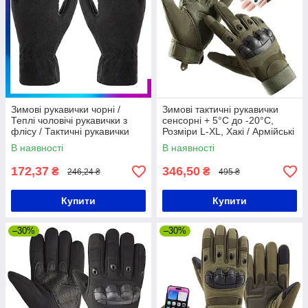
Зимові рукавички чорні /
Зимові тактичні рукавички
Теплі чоловічі рукавички з
сенсорні + 5°C до -20°C,
флісу / Тактичні рукавички
Розміри L-XL, Хакі / Армійські
рукавички штурмові
В наявності
В наявності
172,37
346,50
₴
₴
246,24 ₴
495 ₴
Купити
Купити
–30%
–30%