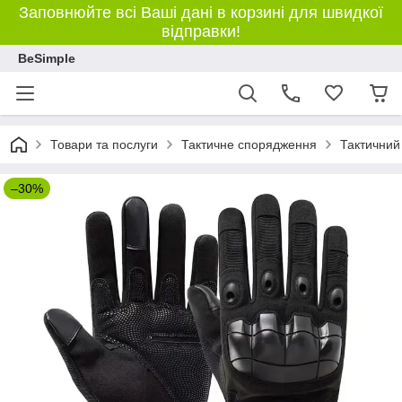
Заповнюйте всі Ваші дані в корзині для швидкої
відправки!
BeSimple
Товари та послуги
Тактичне спорядження
Тактичний 
–30%