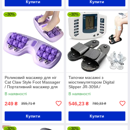
Купити
Купити
–30%
–30%
Роликовий масажер для ніг
Тапочки масажні з
Cat Claw Style Foot Massager
міостимулятором Digital
/ Портативний масажер для
Slipper JR-309A /
стоп з магнітними кульками
Міостимулятор для тіла /
В наявності
В наявності
Масажер імпульсний
249
546,23
₴
₴
355,71 ₴
780,33 ₴
Купити
Купити
–30%
–30%