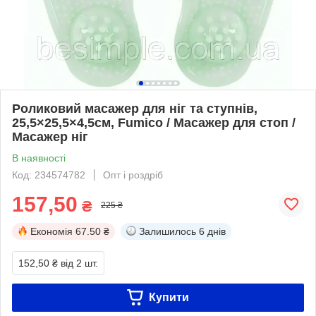
Роликовий масажер для ніг та ступнів,
25,5×25,5×4,5см, Fumico / Масажер для стоп /
Масажер ніг
В наявності
Код: 234574782
Опт і роздріб
157,50
₴
225 ₴
Економія
67.50 ₴
Залишилось
6 днів
152,50 ₴
від 2 шт.
Купити