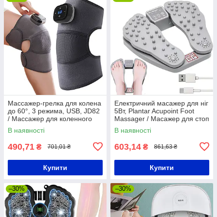
Массажер-грелка для колена
Електричний масажер для ніг
до 60°, 3 режима, USB, JD82
5Вт, Plantar Acupoint Foot
/ Массажер для коленного
Massager / Масажер для стоп
сустава / Грелка на плечо
з функцією підігріву
В наявності
В наявності
490,71
603,14
₴
₴
701,01 ₴
861,63 ₴
Купити
Купити
–30%
–30%