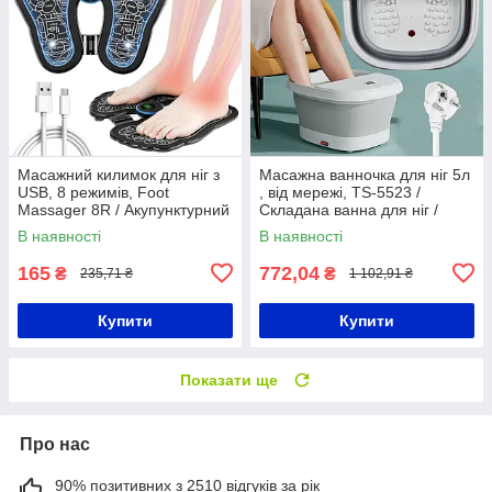
Масажний килимок для ніг з
Масажна ванночка для ніг 5л
USB, 8 режимів, Foot
, від мережі, TS-5523 /
Massager 8R / Акупунктурний
Складана ванна для ніг /
масажер для ступнів
Масажер-ванночка
В наявності
В наявності
165
772,04
₴
₴
235,71 ₴
1 102,91 ₴
Купити
Купити
Показати ще
Про нас
90% позитивних з 2510 відгуків за рік