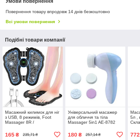
Умови повернення
Повернення товару впродовж 14 днів безкоштовно
Всі умови повернення
Подібні товари компанії
Масажний килимок для ніг
Універсальний масажер
Маса
з USB, 8 режимів, Foot
для обличчя та тіла
5л ,
Massager 8R /
Massager 5in1 AE-8782
Скла
Акупунктурний масажер
Мас
для ступнів
165
180
772
₴
₴
235,71 ₴
257,14 ₴