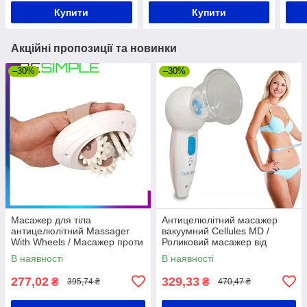
Купити
Купити
Акційні пропозиції та новинки
–30%
–30%
Масажер для тіла
Антицелюлітний масажер
антицелюлітний Massager
вакуумний Cellules MD /
With Wheels / Масажер проти
Роликовий масажер від
целюліту
целюліту
В наявності
В наявності
277,02
329,33
₴
₴
395,74 ₴
470,47 ₴