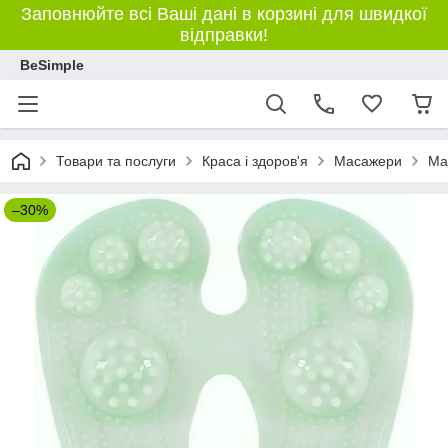
Заповнюйте всі Ваші дані в корзині для швидкої
відправки!
BeSimple
Товари та послуги
Краса і здоров'я
Масажери
Ма
–30%