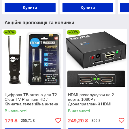
Купити
Купити
Акційні пропозиції та новинки
–30%
–30%
Цифрова ТВ антена для Т2
HDMI розгалужувач на 2
Clear TV Premium HD /
порти, 1080P /
Кімнатна телевізійна антена
Двонаправлений HDMI
спліттер / Активний HDMI
В наявності
В наявності
комутатор
179
249,20
₴
₴
255,71 ₴
356 ₴