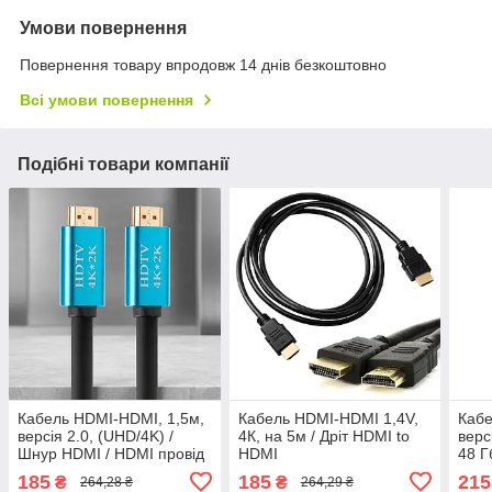
Умови повернення
Повернення товару впродовж 14 днів безкоштовно
Всі умови повернення
Подібні товари компанії
Кабель HDMI-HDMI, 1,5м,
Кабель HDMI-HDMI 1,4V,
Каб
версія 2.0, (UHD/4K) /
4К, на 5м / Дріт HDMI to
верс
Шнур HDMI / HDMI провід
HDMI
48 Г
для монітора і телевізора
моні
185
185
215
₴
₴
264,28 ₴
264,29 ₴
Шну