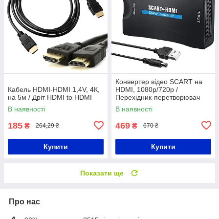
Конвертер відео SCART на
Кабель HDMI-HDMI 1,4V, 4К,
HDMI, 1080p/720p /
на 5м / Дріт HDMI to HDMI
Перехідник-перетворювач
для телевізора
В наявності
В наявності
185
469
₴
₴
264,29 ₴
670 ₴
Купити
Купити
Показати ще
Про нас