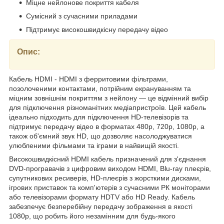
Міцне нейлонове покриття кабеля
Сумісний з сучасними приладами
Підтримує високошвидкісну передачу відео
Опис:
Кабель HDMI - HDMI з ферритовими фільтрами,
позолоченими контактами, потрійним екрануванням та
міцним зовнішнім покриттям з нейлону — це відмінний вибір
для підключення різноманітних медіапристроїв. Цей кабель
ідеально підходить для підключення HD-телевізорів та
підтримує передачу відео в форматах 480p, 720p, 1080p, а
також об'ємний звук HD, що дозволяє насолоджуватися
улюбленими фільмами та іграми в найвищій якості.
Високошвидкісний HDMI кабель призначений для з'єднання
DVD-програвачів з цифровим виходом HDMI, Blu-ray плеєрів,
супутникових ресиверів, HD-плеєрів з жорсткими дисками,
ігрових приставок та комп'ютерів з сучасними РК моніторами
або телевізорами формату HDTV або HD Ready. Кабель
забезпечує безперебійну передачу зображення в якості
1080p, що робить його незамінним для будь-якого