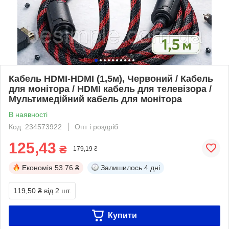
Кабель HDMI-HDMI (1,5м), Червоний / Кабель
для монітора / HDMI кабель для телевізора /
Мультимедійний кабель для монітора
В наявності
Код: 234573922
Опт і роздріб
125,43
₴
179,19 ₴
Економія
53.76 ₴
Залишилось
4 дні
119,50 ₴
від 2 шт.
Купити