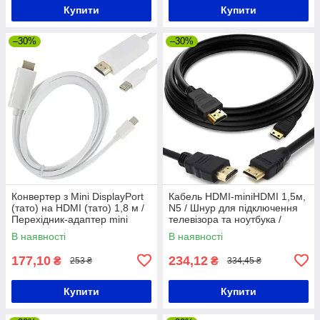
Купити
Купити
–30%
–30%
Конвертер з Mini DisplayPort
Кабель HDMI-miniHDMI 1,5м,
(тато) на HDMI (тато) 1,8 м /
N5 / Шнур для підключення
Перехідник-адаптер mini
телевізора та ноутбука /
DisplayPort - HDMI
Відеокабель
В наявності
В наявності
177,10
234,12
₴
₴
253 ₴
334,45 ₴
Купити
Купити