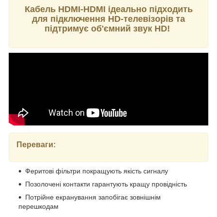
Кабель HDMI-HDMI ідеально підходить
для підключення HD-телевізорів та
підтримує об'ємний звук HD!
Переваги:
Феритові фільтри покращують якість сигналу
Позолочені контакти гарантують кращу провідність
Потрійне екранування запобігає зовнішнім
перешкодам