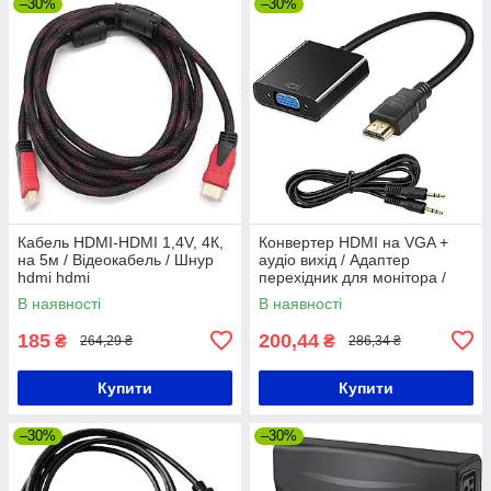
–30%
–30%
Кабель HDMI-HDMI 1,4V, 4К,
Конвертер HDMI на VGA +
на 5м / Відеокабель / Шнур
аудіо вихід / Адаптер
hdmi hdmi
перехідник для монітора /
Відеокабель
В наявності
В наявності
185
200,44
₴
₴
264,29 ₴
286,34 ₴
Купити
Купити
–30%
–30%