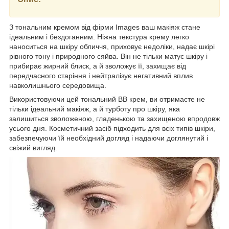
З тональним кремом від фірми Images ваш макіяж стане
ідеальним і бездоганним. Ніжна текстура крему легко
наноситься на шкіру обличчя, приховує недоліки, надає шкірі
рівного тону і природного сяйва. Він не тільки матує шкіру і
прибирає жирний блиск, а й зволожує її, захищає від
передчасного старіння і нейтралізує негативний вплив
навколишнього середовища.
Використовуючи цей тональний ВВ крем, ви отримаєте не
тільки ідеальний макіяж, а й турботу про шкіру, яка
залишиться зволоженою, гладенькою та захищеною впродовж
усього дня. Косметичний засіб підходить для всіх типів шкіри,
забезпечуючи їй необхідний догляд і надаючи доглянутий і
свіжий вигляд.