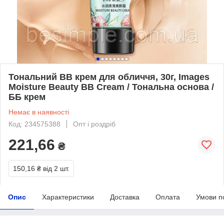
Тональний BB крем для обличчя, 30г, Images
Moisture Beauty BB Cream / Тональна основа /
ББ крем
Немає в наявності
Код: 234575388
Опт і роздріб
221,66
₴
150,16 ₴
від 2 шт.
Опис
Характеристики
Доставка
Оплата
Умови п