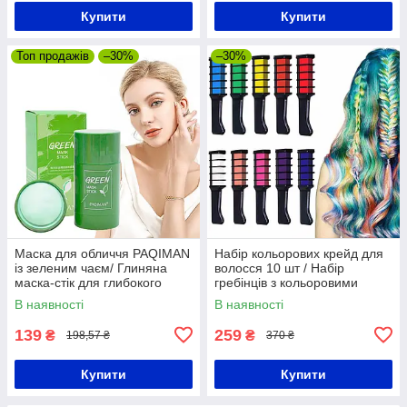
Купити
Купити
Топ продажів
–30%
–30%
Маска для обличчя PAQIMAN
Набір кольорових крейд для
із зеленим чаєм/ Глиняна
волосся 10 шт / Набір
маска-стік для глибокого
гребінців з кольоровими
очищення шкіри та звуження
крейдами для волосся /
В наявності
В наявності
пор
Дитячі крейди для волосся
139
259
₴
₴
198,57 ₴
370 ₴
Купити
Купити