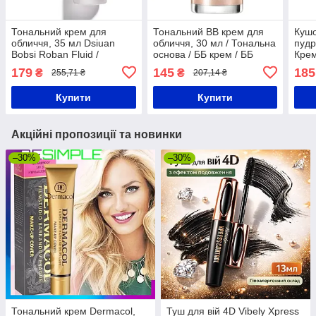
Тональний крем для
Тональний BB крем для
Кушо
обличчя, 35 мл Dsiuan
обличчя, 30 мл / Тональна
пудр
Bobsi Roban Fluid /
основа / ББ крем / ББ
Крем
Тональна основа / ББ
крем для лиця
крем
179
145
185
₴
₴
255,71 ₴
207,14 ₴
крем / Тон для лиця
для 
Купити
Купити
Акційні пропозиції та новинки
–30%
–30%
Тональний крем Dermacol,
Туш для вій 4D Vibely Xpress