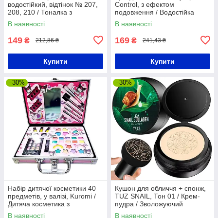
водостійкий, відтінок № 207,
Control, з ефектом
208, 210 / Тоналка з
подовження / Водостійка
матуючим ефектом
гіпоалергенна туш для об'єму
В наявності
В наявності
149
169
₴
₴
212,86 ₴
241,43 ₴
Купити
Купити
–30%
–30%
Набір дитячої косметики 40
Кушон для обличчя + спонж,
предметів, у валізі, Kuromi /
TUZ SNAIL, Тон 01 / Крем-
Дитяча косметика з
пудра / Зволожуючий
пензликами / Набір
тональний крем
В наявності
В наявності