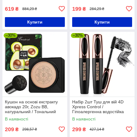
косметики
619
199
₴
₴
884,29 ₴
284,29 ₴
Купити
Купити
–30%
–30%
Кушон на основі екстракту
Набір 2шт Туш для вій 4D
авокадо 20г, Zozu BB,
Xpress Control /
натуральний / Тональний
Гіпоалергенна водостійка
крем пудра кушон + спонжик
туш подовжувальна / Туш з
В наявності
В наявності
ефектом 4D
209
299
₴
₴
298,57 ₴
427,14 ₴