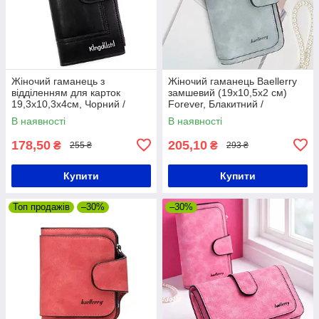
Жіночий гаманець з
Жіночий гаманець Baellerry
відділенням для карток
замшевий (19х10,5х2 см)
19,3х10,3х4см, Чорний /
Forever, Блакитний /
Гаманець жіночий великий /
Портмоне жіноче / Гаманець-
В наявності
В наявності
Жіноче портмоне
клатч
178,50
205,10
₴
₴
255 ₴
293 ₴
Купити
Купити
Топ продажів
–30%
–30%