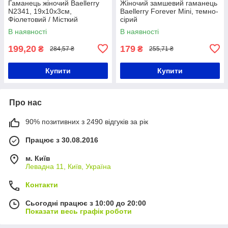
Гаманець жіночий Baellerry
Жіночий замшевий гаманець
N2341, 19х10х3см,
Baellerry Forever Mini, темно-
Фіолетовий / Місткий
сірий
гаманець-клатч / Жіноче
В наявності
В наявності
портмоне
199,20
179
₴
₴
284,57 ₴
255,71 ₴
Купити
Купити
Про нас
90% позитивних з 2490 відгуків за рік
Працює з 30.08.2016
м. Київ
Левадна 11, Київ, Україна
Контакти
Сьогодні працює з 10:00 до 20:00
Показати весь графік роботи