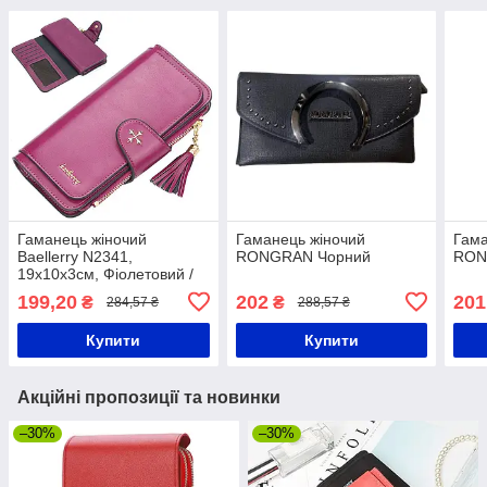
Гаманець жіночий
Гаманець жіночий
Гама
Baellerry N2341,
RONGRAN Чорний
RON
19х10х3см, Фіолетовий /
Місткий гаманець-клатч /
199,20
202
201
₴
₴
284,57 ₴
288,57 ₴
Жіноче портмоне
Купити
Купити
Акційні пропозиції та новинки
–30%
–30%