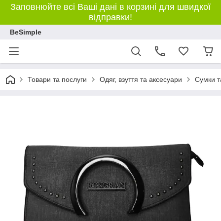
Заповнюйте всі Ваші дані в корзині для швидкої
відправки!
BeSimple
Товари та послуги
Одяг, взуття та аксесуари
Сумки т