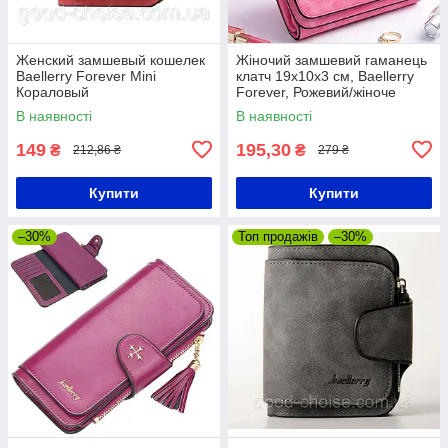
Женский замшевый кошелек
Жіночий замшевий гаманець
Baellerry Forever Mini
клатч 19х10х3 см, Baellerry
Кораловый
Forever, Рожевий/жіноче
портмоне/ Жіночий гаманець
В наявності
В наявності
149
195,30
₴
₴
212,86 ₴
279 ₴
Купити
Купити
–30%
Топ продажів
–30%