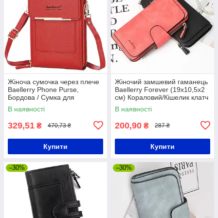
Жіноча сумочка через плече
Жіночий замшевий гаманець
Baellerry Phone Purse,
Baellerry Forever (19х10,5х2
Бордова / Сумка для
см) Кораловий/Кішелик клатч
телефону / Гаманець-клатч
з екозамші
В наявності
В наявності
329,51
200,90
₴
₴
470,73 ₴
287 ₴
Купити
Купити
–30%
–30%