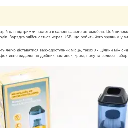
трій для підтримки чистоти в салоні вашого автомобіля. Цей пилос
водів. Зарядка здійснюється через USB, що робить його зручним у вик
легко діставатися важкодоступних місць, таких як щілини між сидін
ефективне видалення дрібних частинок, крихт, пилу та волосся, збе