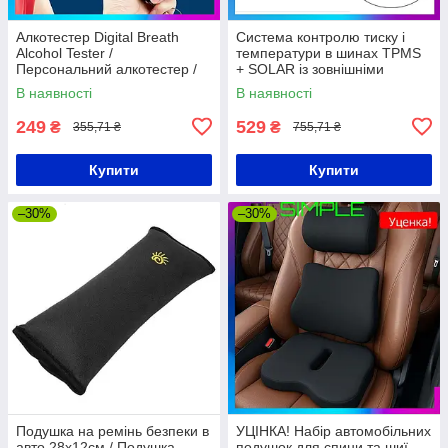
Алкотестер Digital Breath
Система контролю тиску і
Alcohol Tester /
температури в шинах TPMS
Персональний алкотестер /
+ SOLAR із зовнішніми
Алкометр
датчиками і сонячною
В наявності
В наявності
панеллю
249
529
₴
₴
355,71 ₴
755,71 ₴
Купити
Купити
–30%
–30%
Подушка на ремінь безпеки в
УЦІНКА! Набір автомобільних
авто 28х12см / Подушка-
подушок для спини та шиї