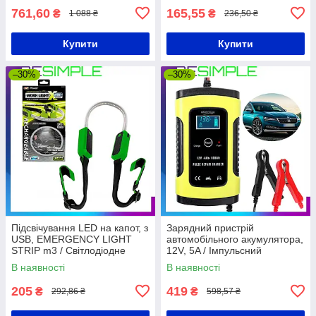
чохол
761,60
165,55
₴
₴
1 088 ₴
236,50 ₴
Купити
Купити
–30%
–30%
Підсвічування LED на капот, з
Зарядний пристрій
USB, EMERGENCY LIGHT
автомобільного акумулятора,
STRIP m3 / Світлодіодне
12V, 5A / Імпульсний
підсвічування для капота
автоматичний зарядний
В наявності
В наявності
автомобіля
пристрій
205
419
₴
₴
292,86 ₴
598,57 ₴