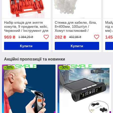
Набір кліщів для зняття
Стяжка для кабелю, біла,
Май
хомутів, 9 предметів, кейс,
8×400мм, 100шт/уп /
під 
Червоний / Інструмент для
Хомут пластиковий /
мм) 
зняття хомутів / Щипці для
Стяжка нейлонова
кабе
969
282
145
₴
₴
1 384,29 ₴
402,86 ₴
зняття хомутів
Мон
каб
Купити
Купити
Акційні пропозиції та новинки
–30%
–30%