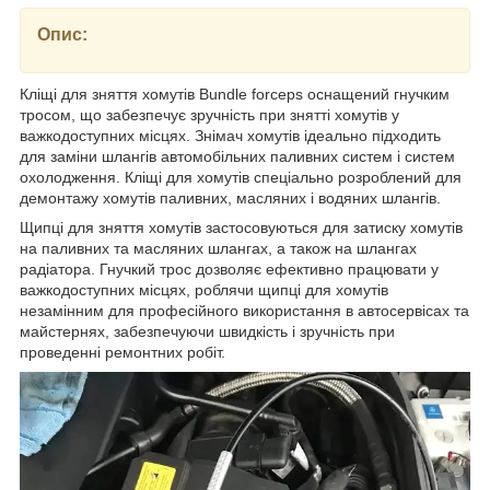
Опис:
Кліщі для зняття хомутів Bundle forceps оснащений гнучким
тросом, що забезпечує зручність при знятті хомутів у
важкодоступних місцях. Знімач хомутів ідеально підходить
для заміни шлангів автомобільних паливних систем і систем
охолодження. Кліщі для хомутів спеціально розроблений для
демонтажу хомутів паливних, масляних і водяних шлангів.
Щипці для зняття хомутів застосовуються для затиску хомутів
на паливних та масляних шлангах, а також на шлангах
радіатора. Гнучкий трос дозволяє ефективно працювати у
важкодоступних місцях, роблячи щипці для хомутів
незамінним для професійного використання в автосервісах та
майстернях, забезпечуючи швидкість і зручність при
проведенні ремонтних робіт.