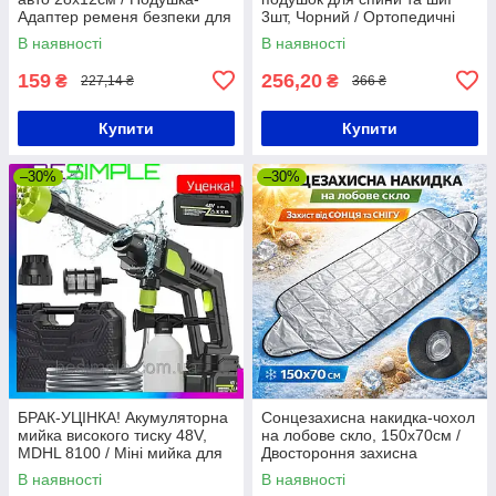
Адаптер ременя безпеки для
3шт, Чорний / Ортопедичні
дітей
подушки для водія / Подушка
В наявності
В наявності
для попереку
159
256,20
₴
₴
227,14 ₴
366 ₴
Купити
Купити
–30%
–30%
БРАК-УЦІНКА! Акумуляторна
Сонцезахисна накидка-чохол
мийка високого тиску 48V,
на лобове скло, 150х70см /
MDHL 8100 / Міні мийка для
Двостороння захисна
авто / Пістолет для миття
накидка на скло авто /
В наявності
В наявності
авто
Автомобільний захисний