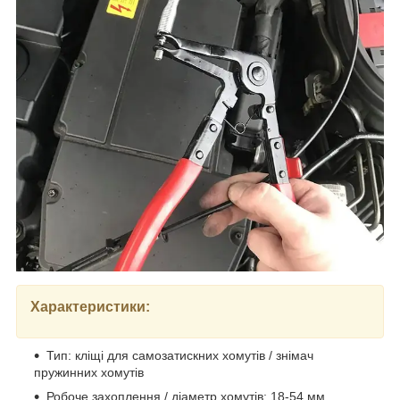
Характеристики:
Тип: кліщі для самозатискних хомутів / знімач
пружинних хомутів
Робоче захоплення / діаметр хомутів: 18-54 мм