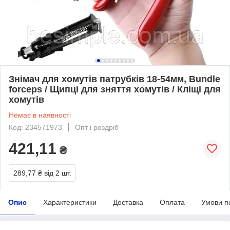
Знімач для хомутів патрубків 18-54мм, Bundle
forceps / Щипці для зняття хомутів / Кліщі для
хомутів
Немає в наявності
Код: 234571973
Опт і роздріб
421,11
₴
289,77 ₴
від 2 шт.
Опис
Характеристики
Доставка
Оплата
Умови п