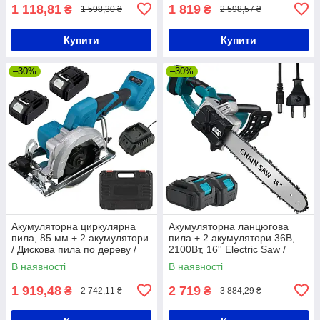
1 118,81
1 819
₴
₴
1 598,30 ₴
2 598,57 ₴
Купити
Купити
–30%
–30%
Акумуляторна циркулярна
Акумуляторна ланцюгова
пила, 85 мм + 2 акумулятори
пила + 2 акумулятори 36В,
/ Дискова пила по дереву /
2100Вт, 16'' Electric Saw /
Пила циркулярна ручна
Електропила / Пила на
В наявності
В наявності
акумуляторі
1 919,48
2 719
₴
₴
2 742,11 ₴
3 884,29 ₴