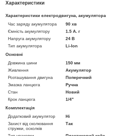
Характеристики
Характеристики електродвигуна, акумулятора
Час заряду акумулятора
90 хв
Ємність акумулятору
1.5 А. г
Напруга акумулятору
24 В
Тип акумулятора
Li-Ion
Основні
Довжина шини
150 мм
Живлення
Акумулятор
Розташування двигуна
Поперечний
Змазка ланцюга
Ручна
Стан
Новий
Крок ланцюга
1/4"
Комплектація
Додатковий акумулятор
Ні
Захист від сколювання
Так
стружки, осколків
Тип упаковки
Пластиковий кейс