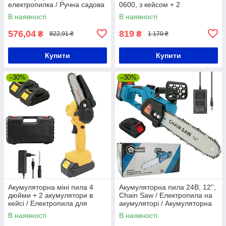
електропилка / Ручна садова
0600, з кейсом + 2
пила
акумулятори / Ручна
В наявності
В наявності
електрична пилка
576,04
819
₴
₴
822,91 ₴
1 170 ₴
Купити
Купити
–30%
–30%
Акумуляторна міні пила 4
Акумуляторна пила 24В, 12'',
дюйми + 2 акумулятори в
Chain Saw / Електропила на
кейсі / Електропила для
акумуляторі / Акумуляторна
обрізання дерев / Міні пила
ланцюгова пила
В наявності
В наявності