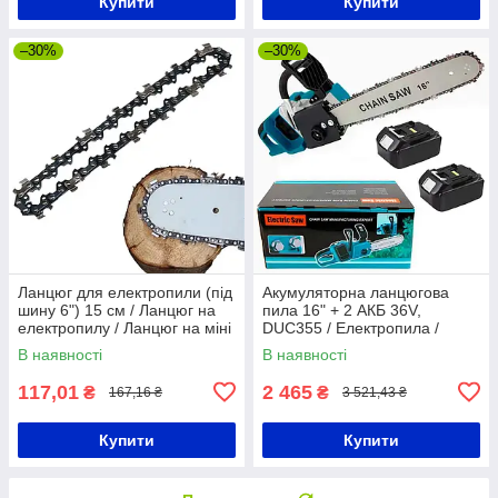
Купити
Купити
–30%
–30%
Ланцюг для електропили (під
Акумуляторна ланцюгова
шину 6") 15 см / Ланцюг на
пила 16" + 2 АКБ 36V,
електропилу / Ланцюг на міні
DUC355 / Електропила /
пилу / Ланцюг для пили
Акумуляторна пилка
В наявності
В наявності
ланцюгова
117,01
2 465
₴
₴
167,16 ₴
3 521,43 ₴
Купити
Купити