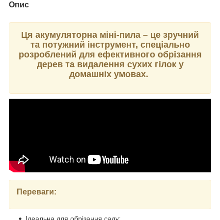
Опис
Ця акумуляторна міні-пила – це зручний
та потужний інструмент, спеціально
розроблений для ефективного обрізання
дерев та видалення сухих гілок у
домашніх умовах.
Переваги:
Ідеальна для обрізання саду;