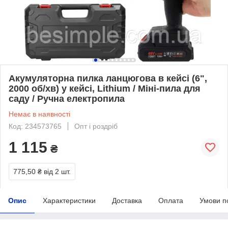
Акумуляторна пилка ланцюгова в кейсі (6",
2000 об/хв) у кейсі, Lithium / Міні-пила для
саду / Ручна електропила
Немає в наявності
Код: 234573765
Опт і роздріб
1 115
₴
775,50 ₴
від 2 шт.
Опис
Характеристики
Доставка
Оплата
Умови п