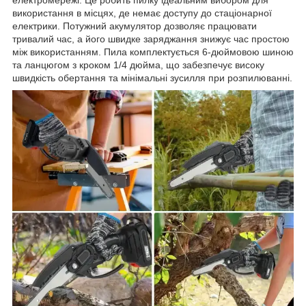
електромережі. Це робить пилку ідеальним вибором для
використання в місцях, де немає доступу до стаціонарної
електрики. Потужний акумулятор дозволяє працювати
тривалий час, а його швидке заряджання знижує час простою
між використанням. Пила комплектується 6-дюймовою шиною
та ланцюгом з кроком 1/4 дюйма, що забезпечує високу
швидкість обертання та мінімальні зусилля при розпилюванні.