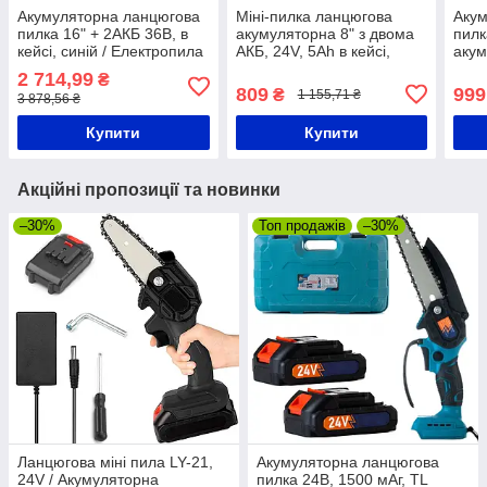
Акумуляторна ланцюгова
Міні-пилка ланцюгова
Акум
пилка 16" + 2АКБ 36В, в
акумуляторна 8" з двома
пилк
кейсі, синій / Електропила
АКБ, 24V, 5Ah в кейсі,
акум
/ Ручна міні-пила
Синя / Ручна
пилк
2 714,99
₴
електропилка для саду /
саду
809
999
₴
1 155,71 ₴
3 878,56 ₴
Міні пила ланцюгова для
Купити
Купити
Акційні пропозиції та новинки
–30%
Топ продажів
–30%
Ланцюгова міні пила LY-21,
Акумуляторна ланцюгова
24V / Акумуляторна
пилка 24В, 1500 мАг, TL