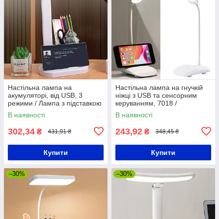
Настільна лампа на
Настільна лампа на гнучкій
акумуляторі, від USB, 3
ніжці з USB та сенсорним
режими / Лампа з підставкою
керуванням, 7018 /
для телефону / Світильник
Світлодіодна лампа / Лед
В наявності
В наявності
настільний
лампа
302,34
243,92
₴
₴
431,91 ₴
348,45 ₴
Купити
Купити
–30%
–30%