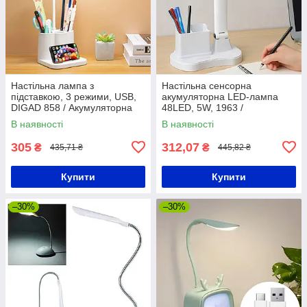
Настільна лампа з
Настільна сенсорна
підставкою, 3 режими, USB,
акумуляторна LED-лампа
DIGAD 858 / Акумуляторна
48LED, 5W, 1963 /
лампа на стіл / Світильник
Світлодіодна лампа на
В наявності
В наявності
настільний
акумуляторі для навчання
305
312,07
₴
₴
435,71 ₴
445,82 ₴
Купити
Купити
–30%
–30%