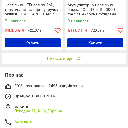
Настільна LED лампа 3в1,
Акумуляторна настільна
тримач для телефону, ручок,
лампа 40 LED, 5 Вт, 3000
олівців, USB, TABLE LAMP
mAh / Сенсорна складана
TD-02/ Портативна лампа
лампа з двома головками
В наявності
В наявності
294,75
510,71
₴
₴
421,07 ₴
729,58 ₴
Купити
Купити
Показати ще
Про нас
90% позитивних з 2498 відгуків за рік
Працює з 30.08.2016
м. Київ
Левадна 11, Київ, Україна
Контакти