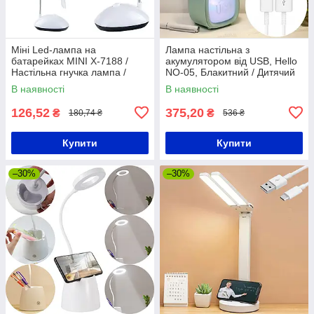
Міні Led-лампа на
Лампа настільна з
батарейках MINI X-7188 /
акумулятором від USB, Hello
Настільна гнучка лампа /
NO-05, Блакитний / Дитячий
Світлодіодний міні-світильник
настільний світильник-нічник
В наявності
В наявності
126,52
375,20
₴
₴
180,74 ₴
536 ₴
Купити
Купити
–30%
–30%