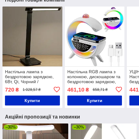
Настільна лампа з
Настільна RGB лампа з
УЦІН
бездротовою зарядкою,
колонкою, дискошаром та
Наст
6Вт, Qi, Чорний /
бездротовою зарядкою,
безд
Настільна світлодіодна
BT 3402 / Розумна лампа
Blue
720
461,10
441
₴
₴
1 028,57 ₴
658,71 ₴
лампа / Сенсорна лампа
нічник / Смарт лампа
USB,
ламп
Купити
Купити
Акційні пропозиції та новинки
–30%
–30%