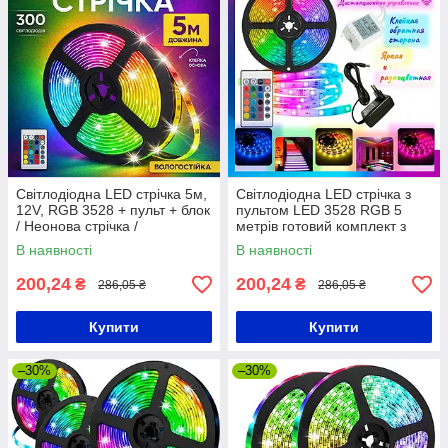
Світлодіодна LED стрічка 5м,
Світлодіодна LED стрічка з
12V, RGB 3528 + пульт + блок
пультом LED 3528 RGB 5
/ Неонова стрічка /
метрів готовий комплект з
Підсвічування в кімнату / RGB
блоком живлення
В наявності
В наявності
стрічка
200,24
200,24
₴
₴
286,05 ₴
286,05 ₴
Купити
Купити
–30%
–30%