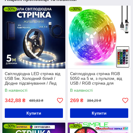
–30%
–30%
Світлодіодна LED стрічка від
Світлодіодна стрічка RGB
USB 5м, Холодний білий /
5050 на 5 м, з пультом, від
Діодне підсвічування / Лед
USB / RGB стрічка для
підсвітка / LED стрічка від
фонового підсвічування
В наявності
В наявності
повербанка
342,88
269
₴
₴
489,83 ₴
384,29 ₴
Купити
Купити
–30%
–30%