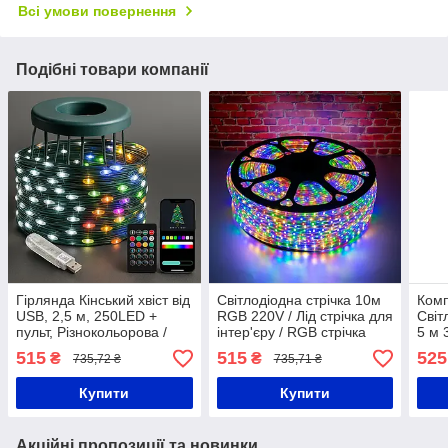
Всі умови повернення
Подібні товари компанії
Гірлянда Кінський хвіст від
Світлодіодна стрічка 10м
Комп
USB, 2,5 м, 250LED +
RGB 220V / Лід стрічка для
Світ
пульт, Різнокольорова /
інтер'єру / RGB стрічка
5 м 
Світлодіодна новорічна
для підсвічування
блок
515
515
525
₴
₴
735,72 ₴
735,71 ₴
гірлянда / Гірлянда на
ялинку
Купити
Купити
Акційні пропозиції та новинки