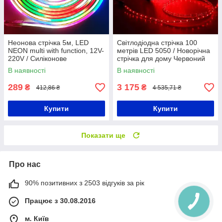
Неонова стрічка 5м, LED
Світлодіодна стрічка 100
NEON multi with function, 12V-
метрів LED 5050 / Новорічна
220V / Силіконове
стрічка для дому Червоний
різнокольорове підсвічування
В наявності
В наявності
/ LED стрічка
289
3 175
₴
₴
412,86 ₴
4 535,71 ₴
Купити
Купити
Показати ще
Про нас
90% позитивних з 2503 відгуків за рік
Працює з 30.08.2016
м. Київ