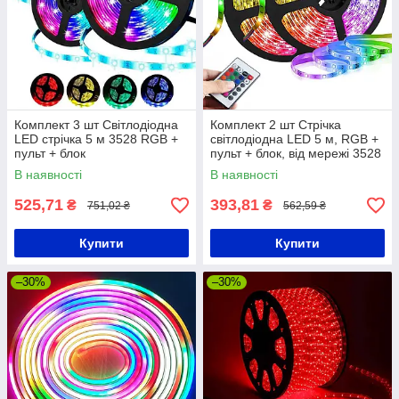
Комплект 3 шт Світлодіодна
Комплект 2 шт Стрічка
LED стрічка 5 м 3528 RGB +
світлодіодна LED 5 м, RGB +
пульт + блок
пульт + блок, від мережі 3528
/ Силіконова стрічка з
В наявності
В наявності
підсвічуванням
525,71
393,81
₴
₴
751,02 ₴
562,59 ₴
Купити
Купити
–30%
–30%