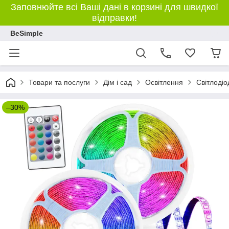
Заповнюйте всі Ваші дані в корзині для швидкої
відправки!
BeSimple
Товари та послуги
Дім і сад
Освітлення
Світлодіо
–30%