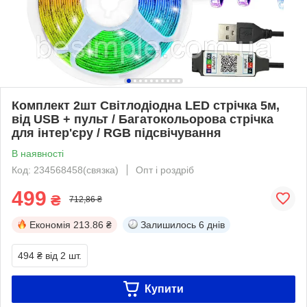
Комплект 2шт Світлодіодна LED стрічка 5м,
від USB + пульт / Багатокольорова стрічка
для інтер'єру / RGB підсвічування
В наявності
Код: 234568458(связка)
Опт і роздріб
499
₴
712,86 ₴
Економія
213.86 ₴
Залишилось
6 днів
494 ₴
від 2 шт.
Купити