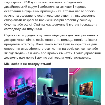
Лед стрічка 5050 допоможе реалізувати будь-який
дизайнерський задум і забезпечити затишок і хороше
освітлення в будь-яких приміщеннях. Стрічка являє собою
зручне та ефективне освітлювальне рішення, яке дозволяє
створювати яскраві та насичені колірні ефекти у вашому
будинку або офісі. Стрічка має довжину 5 метрів і оснащена
світлодіодами типу 5050.
Стрічка світлодіодна з пультом підходить для використання в
декоративних цілях, освітлення стін, полиць, столів та інших
предметів інтер'єру. Вона також може бути використана для
створення атмосферного освітлення на вечірках, святах або
як підсвічування в кіно- або ігрових кімнатах. Пульт управління
дозволяє вам легко і зручно змінювати колір, яскравість.
Між собою не поєднуються!