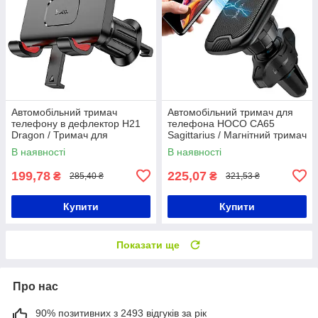
Автомобільний тримач
Автомобільний тримач для
телефону в дефлектор H21
телефона HOCO CA65
Dragon / Тримач для
Sagittarius / Магнітний тримач
смартфона / Автотримач
дефлектор / Автомобільний
В наявності
В наявності
холдер
199,78
225,07
₴
₴
285,40 ₴
321,53 ₴
Купити
Купити
Показати ще
Про нас
90% позитивних з 2493 відгуків за рік