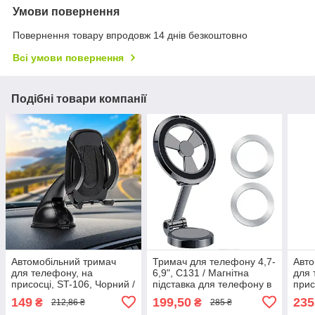
Умови повернення
Повернення товару впродовж 14 днів безкоштовно
Всі умови повернення
Подібні товари компанії
Автомобільний тримач
Тримач для телефону 4,7-
Авто
для телефону, на
6,9", C131 / Магнітна
для 
присосці, ST-106, Чорний /
підставка для телефону в
прис
Тримач для телефону в
машину / Автотримач для
теле
149
199,50
235
₴
₴
212,86 ₴
285 ₴
машину / Автотримач для
телефону
Авт