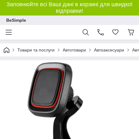
Заповнюйте всі Ваші дані в корзині для швидкої
відправки!
BeSimple
Товари та послуги
Автотовари
Автоаксесуари
Авт