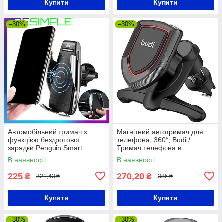
Купити
Купити
–30%
–30%
Автомобільний тримач з
Магнітний автотримач для
функцією бездротової
телефона, 360°, Budi /
зарядки Penguin Smart
Тримач телефона в
Sensor S5
дефлектор / Автомобільний
В наявності
В наявності
тримач
225
270,20
₴
₴
321,43 ₴
386 ₴
Купити
Купити
–30%
–30%