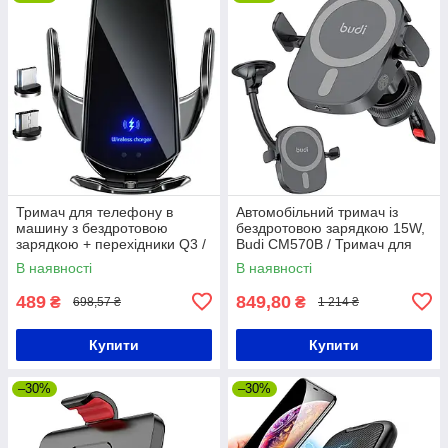
Тримач для телефону в
Автомобільний тримач із
машину з бездротовою
бездротовою зарядкою 15W,
зарядкою + перехідники Q3 /
Budi CM570B / Тримач для
Автотримач телефону в авто
телефону в машину
В наявності
В наявності
489
849,80
₴
₴
698,57 ₴
1 214 ₴
Купити
Купити
–30%
–30%