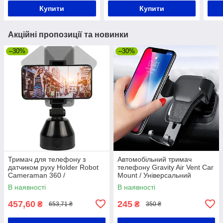
телефону
Купити
Купити
Акційні пропозиції та новинки
–30%
–30%
Тримач для телефону з
Автомобільний тримач
датчиком руху Holder Robot
телефону Gravity Air Vent Car
Cameraman 360 /
Mount / Універсальний
Поворотний штатив для
автотримач на решітку
В наявності
В наявності
смартфона
вентиляції
457,60
245
₴
₴
653,71 ₴
350 ₴