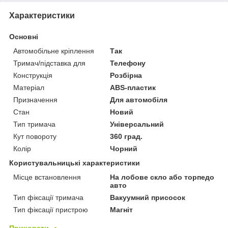
Характеристики
Основні
Автомобільне кріплення
Так
Тримач/підставка для
Телефону
Конструкція
Розбірна
Матеріал
ABS-пластик
Призначення
Для автомобіля
Стан
Новий
Тип тримача
Універсальний
Кут повороту
360 град.
Колір
Чорний
Користувальницькі характеристики
Місце встановлення
На лобове скло або торпедо
авто
Тип фіксації тримача
Вакуумний присосок
Тип фіксації пристрою
Магніт
Приховати